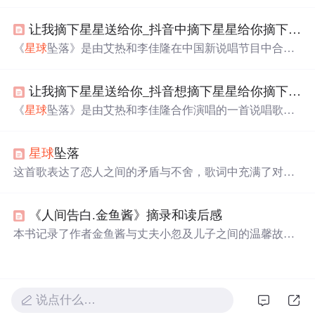
在的《
星球
坠落》很火。它由李佳隆和艾热原唱，后有“火
是你的很美味”翻唱出女版。还介绍了原唱艾热和李佳隆的
让我摘下星星送给你_抖音中摘下星星给你摘下月亮的歌词是什么歌
个人资料，以及该歌曲的部分歌词。
《
星球
坠落》是由艾热和李佳隆在中国新说唱节目中合作
演唱的一首歌，因其独特的歌词“想摘下星星给你，摘下月
亮给你”而在抖音上走红。这首歌以其深情的旋律和打动人
让我摘下星星送给你_抖音想摘下星星给你摘下月亮给你是什么歌？ 《
心的歌词受到众多网友的喜爱。
《
星球
坠落》是由艾热和李佳隆合作演唱的一首说唱歌
曲，以其独特的旋律和深情的歌词在抖音上迅速走红。歌
曲通过摘下星星、月亮等意向表达了对恋人的深情与承
星球
坠落
诺。
这首歌表达了恋人之间的矛盾与不舍，歌词中充满了对于
彼此感情的纠结和对未来不确定性的担忧，同时也展现了
深深的爱意与承诺。
《人间告白.金鱼酱》摘录和读后感
本书记录了作者金鱼酱与丈夫小忽及儿子之间的温馨故
事。从相遇到永别，展现了对爱情的坚守与生活的热爱。
作者鼓励读者
珍惜
当下，勇敢面对人生挑战。
说点什么…