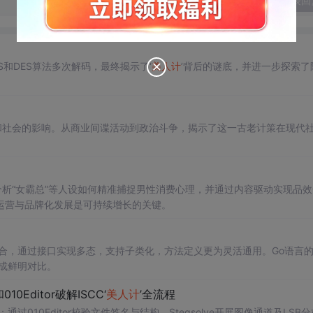
发表回
和DES算法多次解码，最终揭示了‘
美人计
’背后的谜底，并进一步探索了
和社会的影响。从商业间谍活动到政治斗争，揭示了这一古老计策在现代
分析“女霸总”等人设如何精准捕捉男性消费心理，并通过内容驱动实现品效
运营与品牌化发展是可持续增长的关键。
合，通过接口实现多态，支持子类化，方法定义更为灵活通用。Go语言
形成鲜明对比。
0Editor破解ISCC‘
美人计
’全流程
过010Editor校验文件签名与结构，Stegsolve开展图像通道及LSB