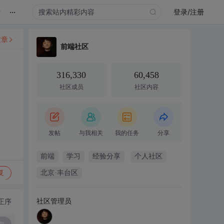
...
录
登录/注册
文章
前端社区
316,330
60,458
社区成员
社区内容
发帖
与我相关
我的任务
分享
前端
学习
经验分享
个人社区
复
北京·丰台区
社区管理员
正序