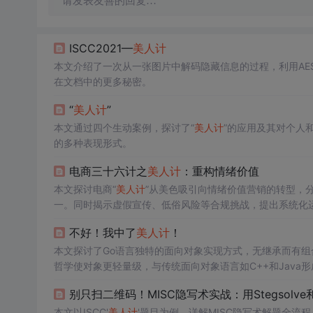
请发表友善的回复…
ISCC2021—
美人计
本文介绍了一次从一张图片中解码隐藏信息的过程，利用AES
在文档中的更多秘密。
“
美人计
”
本文通过四个生动案例，探讨了“
美人计
”的应用及其对个人
的多种表现形式。
电商三十六计之
美人计
：重构情绪价值
本文探讨电商“
美人计
”从美色吸引向情绪价值营销的转型，
一。同时揭示虚假宣传、低俗风险等合规挑战，提出系统化
不好！我中了
美人计
！
本文探讨了Go语言独特的面向对象实现方式，无继承而有组
哲学使对象更轻量级，与传统面向对象语言如C++和Java
别只扫二维码！MISC隐写术实战：用Stegsolve和01
本文以ISCC'
美人计
'题目为例，详解MISC隐写术解题全流程：通