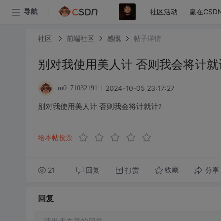
社区活动
赢在CSD
导航
社区
前端社区
感慨
帖子详情
别对我使用美人计 否则我会将计就
2024-10-05 23:17:27
m0_71032191
别对我使用美人计 否则我会将计就计?
给本帖投票
21
回复
打赏
分享
收藏
回复