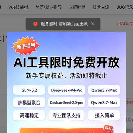
N
Vue技能树
简历/就业指导
立码吐槽
技术交流
BUG记
用AI写
服务超时,请刷新页面重试
计?
转发到动态
举报
写回
切换为时间