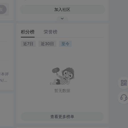
复
加入社区
积分榜
荣誉榜
近7日
近30日
至今
化样本评
/H
果
暂无数据
行，零
查看更多榜单