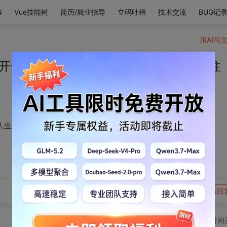
N
Vue技能树
简历/就业指导
立码吐槽
技术交流
BUG记
用AI写
花开一季的惊艳，写尽人生 ❤️回忆一段段往
人生 ❤️回忆一段段往事，感动拥有
转发到动态
举报
写回
切换为时间