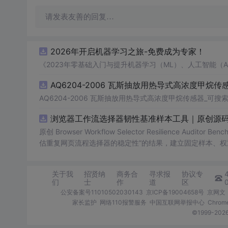
请发表友善的回复…
2026年开启机器学习之旅-免费成为专家！
《2023年零基础入门与提升机器学习（ML）、人工智能（
AQ6204-2006 瓦斯抽放用热导式高浓度甲烷传感
AQ6204-2006 瓦斯抽放用热导式高浓度甲烷传感器_可搜索.
浏览器工作流选择器韧性基准样本工具｜原创源码
原创 Browser Workflow Selector Resilience A
估重复网页流程选择器的稳定性”的结果，建立固定样本、权
TML/SVG报告、测试与示例。压缩包包含完整源码、3项自动化
图、README、运行说明、MIT License及原创授权声明
关于我
招贤纳
商务合
寻求报
协议专
第三方运行依赖。
们
士
作
道
区
公安备案号11010502030143
京ICP备19004658号
京网文〔
家长监护
网络110报警服务
中国互联网举报中心
Chro
©1999-2