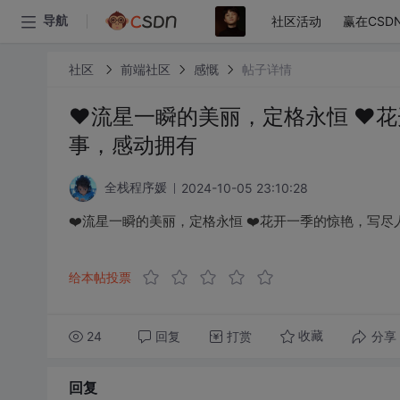
社区活动
赢在CSD
导航
社区
前端社区
感慨
帖子详情
❤️流星一瞬的美丽，定格永恒 ❤️
事，感动拥有
2024-10-05 23:10:28
全栈程序媛
❤️流星一瞬的美丽，定格永恒 ❤️花开一季的惊艳，写尽
给本帖投票
24
回复
打赏
分享
收藏
回复