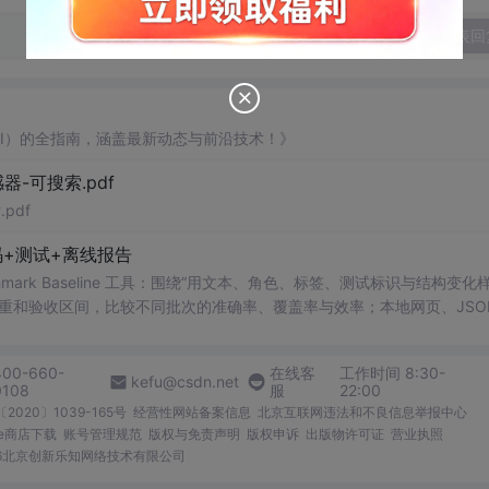
发表回
AI）的全指南，涵盖最新动态与前沿技术！》
器-可搜索.pdf
pdf
+测试+离线报告
uditor Benchmark Baseline 工具：围绕“用文本、角色、标签、测试标识与结构变
重和验收区间，比较不同批次的准确率、覆盖率与效率；本地网页、JSON
测试、可复现示例、HTML/JSON/SVG离线报告、1080×720运行效
。适合开发者进行工程预检、质量审查和交付复核；Node.js 18+可直接运
400-660-
在线客
工作时间 8:30-
kefu@csdn.net
0108
服
22:00
2020〕1039-165号
经营性网站备案信息
北京互联网违法和不良信息举报中心
me商店下载
账号管理规范
版权与免责声明
版权申诉
出版物许可证
营业执照
026北京创新乐知网络技术有限公司