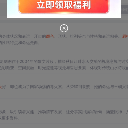
发表回
的身体状况和命运，牙齿的
颜色
、形状、排列等也与性格和命运相关。
眉
的性格特点和命运走向。
过两则创作于2004年的散文片段，描绘秋日江畔水天交融的视觉意境与时
色彩渐变、空间混融、时光流逝等视觉与哲思要素，体现对传统山水诗境
头
好，却也成为了国家动荡的导火索。从荣耀到衰败，她的命运与王朝兴
？
形象、吸引读者兴趣、推动情节发展，还分享实用描写语句，涵盖眼神、
取更多资料。