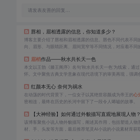
请发表友善的回复…
唇相，眉相透露的信息，你知道多少？
博客主要介绍了唇相和眉相透露的信息。唇色不同代表不同
向、眉形、与眼睛距离、眉间宽窄等不同情况，对应着不同
眉梢
作品——秋水共长天一色
本文以王勃《滕王阁序》名句‘秋水共长天一色’为线索，通
怀。文中聚焦古典文学意象在现代语境下的审美再现，强调
学化复现与情感投射。
红颜本无心 奈何为祸水
在动荡的时代背景下，一位女子以其绝世容颜成为帝王的
心
密相连，最终在历史的长河中留下了一段令人唏嘘的故事。
【大神经验】如何通过外貌描写直观地展现人物
该博客聚焦小说人物外貌描写，阐述其作用，包括塑造人物
材、手、头发等方面，最后推荐笔灵AI小说的小说素材库获