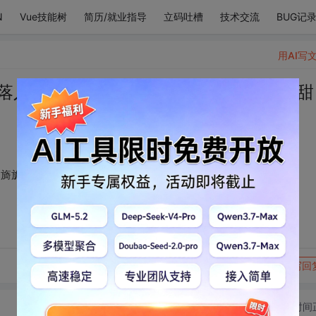
N
Vue技能树
简历/就业指导
立码吐槽
技术交流
BUG记
用AI写
落入我眼底 万种颜色 旖旎皆褪 只留一抹甜
旖旎皆褪 只留一抹甜 才下眉梢 却上心头
转发到动态
举报
写回
切换为时间