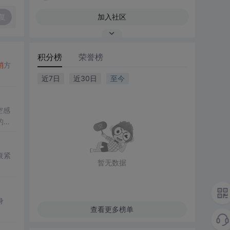
复
加入社区
积分榜
荣誉榜
梢
方
近7日
近30日
至今
空感
的文
衰紧
暂无数据
身
查看更多榜单