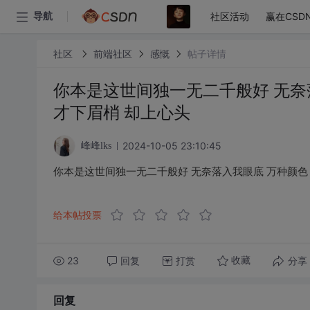
社区活动
赢在CSD
导航
社区
前端社区
感慨
帖子详情
你本是这世间独一无二千般好 无奈
才下眉梢 却上心头
2024-10-05 23:10:45
峰峰lks
你本是这世间独一无二千般好 无奈落入我眼底 万种颜色 
给本帖投票
23
回复
打赏
分享
收藏
回复