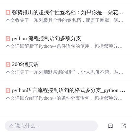
章，内容涉及生活的方方面面，用轻松诙谐的语言反映了
现代人的生活态度和思考方式。
强势推出的超拽个性签名档：如果你是一朵花,那牛都不拉粪了
本文收集了一系列极具个性的签名档，涵盖了幽默、讽
刺、自我调侃等多种风格，展现了现代年轻人独特的个性
表达方式。
python 流程控制语句多项分支
本文详细解析了Python中条件语句的使用，包括双项分
支、多项分支和巢状分支的语法与应用实例，通过生动的
例子帮助理解不同场景下条件判断的实现。
2009俏皮话
本文汇集了一系列幽默诙谐的段子，让人忍俊不禁。从生
活的点滴趣事到自我调侃，无不展现了乐观积极的生活态
度。
python语言流程控制语句的格式多分支_python 流程控制语句多项分支
本文详细介绍了Python中的条件分支语句，包括双项分
支、多项分支和巢状分支的使用方法及示例。通过实例展
示了如何根据不同条件选择执行不同的代码块。
说点什么…