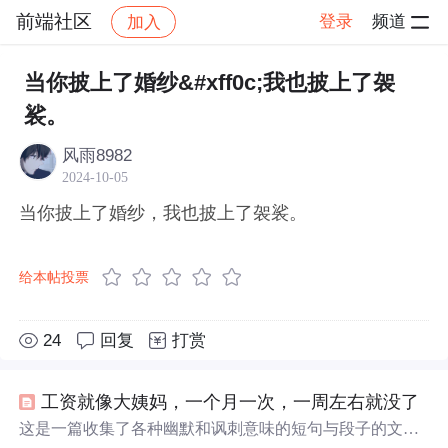
前端社区
登录
频道
加入
帖子详情
社区
前端社区
感慨
当你披上了婚纱&#xff0c;我也披上了袈
裟。
风雨8982
2024-10-05
当你披上了婚纱，我也披上了袈裟。
给本帖投票
24
回复
打赏
工资就像大姨妈，一个月一次，一周左右就没了
这是一篇收集了各种幽默和讽刺意味的短句与段子的文