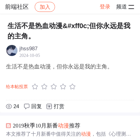
前端社区
登录
频道
加入
帖子详情
社区
前端社区
感慨
生活不是热血动漫&#xff0c;但你永远是我
的主角。
jhss987
2024-10-05
生活不是热血动漫，但你永远是我的主角。
给本帖投票
24
回复
打赏
2019秋季10月新番
动漫
推荐
本文推荐了十月新番中值得关注的
动漫
，包括《心理测量