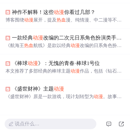
者》第三季、《刀剑神域》第三季Part2、《高分少女》第
二季、《七大罪》第三季、《我的英雄学院》第四季等，
神作不解释！这些
动漫
你看过几部？
涵盖了沙雕、
热血
、侦探、恋爱等多个主题。
博客围绕
动漫
展开，提及
热血
漫、纯情漫、中二漫等不同
类型
动漫
，虽未详细介绍内容，但聚焦
动漫
这一信息技术
无关领域外的热门话题。
一款经典
动漫
改编的二次元日系角色扮演类手游——航海王
《航海王
热血
航线》是款以经典
动漫
改编的日系角色扮演
游戏，3D引擎打造，高度还原角色与剧情。路飞作为力系
输出角色，拥有控制、伤害、AOE等多元化技能，如【橡
《棒球
动漫
》：无愧的青春·棒球1号位
皮·机关枪】、【橡皮·抓】和【橡皮·攻城炮】。技能连招
如【橡皮·机关枪】+四段普攻+【橡皮·抓】+【橡皮·攻城
本文推荐了多部经典的棒球主题
动漫
作品，包括《钻石王
炮】，适合竞技场和副本。伙伴搭配推荐鳄鱼、烟鬼等，
牌》、《超智游戏》和《棒球大联盟》等，涵盖了
热血
、
提供远程伤害和控制。加点优先级为暴击>防御>生命>攻
智慧对决及成长励志等多种风格。
击，推荐使用【誓死捍卫名刀系列】和【被称为“暴君”】
《盛世财神》主题
动漫
的战意卡组，提升战力。
《盛世财神》原是一款游戏，现计划转型为
动漫
。故事分
为三部：《财神前传》讲述天界财神的运财童子下凡的经
历；《草根菜根》讲述两位
主角
在人间的奋斗历程；《道·
道·道》则讲述二人求仙之路及最终选择。
说点什么…