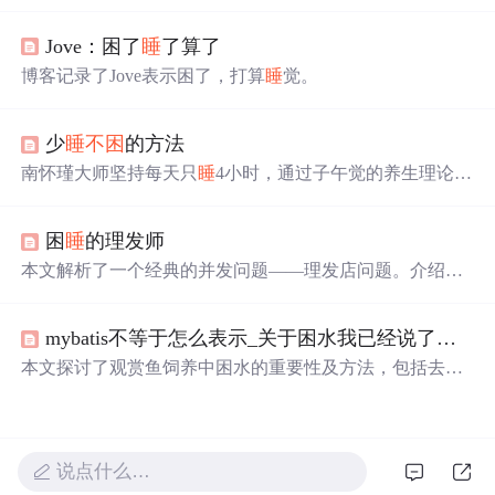
期、不间断的练习来提高这一技能。建议选择与工作相关
的技术图书进行每日阅读，并利用英英词典辅助学习，即
Jove：困了
睡
了算了
使初期进展缓慢，坚持阅读将显著提升阅读能力。
博客记录了Jove表示困了，打算
睡
觉。
少
睡
不困
的方法
南怀瑾大师坚持每天只
睡
4小时，通过子午觉的养生理论，
保持神康体泰。本文深入解析其
睡
眠习惯背后的科学依
据，包括中医理论、生物钟原理及子午流注理论，揭示了
困
睡
的理发师
科学
睡
眠对健康的重要作用。
本文解析了一个经典的并发问题——理发店问题。介绍了
理发店的布局及顾客与理发师间的交互过程，利用信号量
机制确保资源的有效分配，防止死锁。特别关注了如何通
mybatis不等于怎么表示_关于困水我已经说了很多次了，净水不等于困水，怎么就不明白呢？...
过信号量和互斥机制解决顾客等待和理发师服务的问题。
本文探讨了观赏鱼饲养中困水的重要性及方法，包括去除
氯气、培养有益菌等多个方面，并对比了不同水源的特
点。
说点什么…