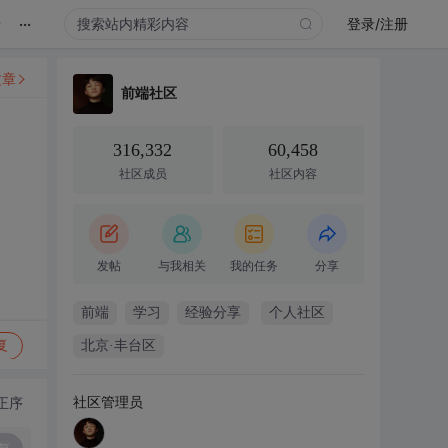
...
录
登录/注册
文章
前端社区
316,332
60,458
社区成员
社区内容
发帖
与我相关
我的任务
分享
前端
学习
经验分享
个人社区
复
北京·丰台区
社区管理员
正序