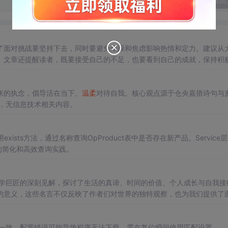
发表回
了面对挑战要坚持下去，同时要避免烦躁和焦虑影响热情和定力。建议从
。文章还提醒读者，既要接受自己的不足，也要看到自己的成就，保持积
来的执念，倡导活在当下、
温柔
对待自我。核心观点源于仓央嘉措诗句与
，无信息技术相关内容。
ce中使用exists方法，通过名称查询OpProduct表中是否存在新产品。Service
操作的简化和高效查询实践。
文学巨匠的深刻见解，探讨了生活的真谛、时间的价值、个人成长与自我接
的意义，这些名言不仅反映了作者们对世界的独特观察，也为我们提供了
晶振一致。配置错误可能导致程序无法下载，需在复位瞬间使用匹配设置。