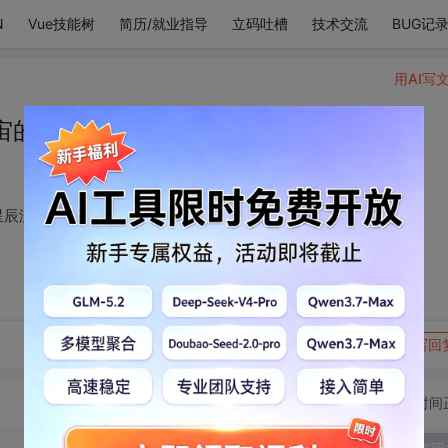
N
Vue技能树
简历/就业指导
立码吐槽
技术交流
BUG记
用AI写
宙的孩子，与植物、星辰没什么两样。
星辰没什么两样。
转发到动态
举报
写回
切换为时间