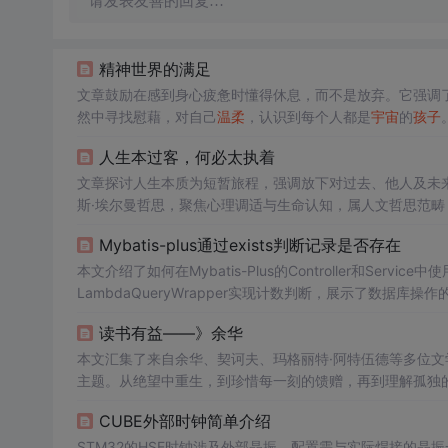
请发表友善的回复…
精神世界的满足
文章鼓励在感到身心疲惫时懂得休息，而不是放弃。它强调
然中寻找慰藉，对自己
温柔
，认识到每个人都是
宇宙
的
孩子
度。
人生本过客，何必太执着
文章探讨人生本质为短暂旅程，强调放下对过去、他人及未
斯·埃尔曼哲思，聚焦心理调适与生命认知，属人文哲思范畴
Mybatis-plus通过exists判断记录是否存在
本文介绍了如何在Mybatis-Plus的Controller和Servi
LambdaQueryWrapper实现计数判断，展示了数据库
读书有益——》余华
本文汇集了来自余华、契诃夫、玛格丽特·阿特伍德等多位
主题。从绝望中重生，到珍惜每一刻的馈赠，再到理解孤独
生活挑战的智慧。
CUBE外部时钟简单介绍
STM32的HSE时钟涉及外部晶振，配置需与实际焊接的