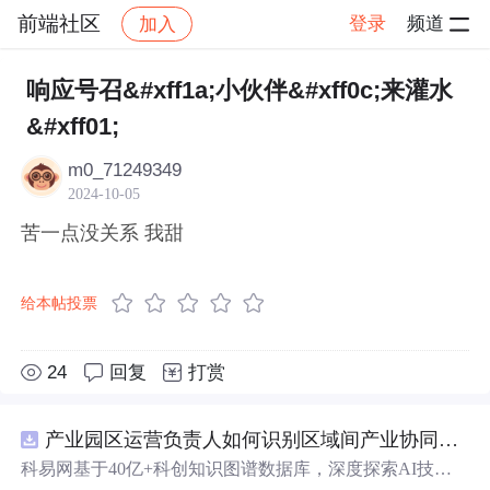
前端社区
登录
频道
加入
帖子详情
社区
前端社区
感慨
响应号召&#xff1a;小伙伴&#xff0c;来灌水
&#xff01;
m0_71249349
2024-10-05
苦一点没关系 我甜
给本帖投票
24
回复
打赏
产业园区运营负责人如何识别区域间产业协同机会？.docx
科易网基于40亿+科创知识图谱数据库，深度探索AI技术