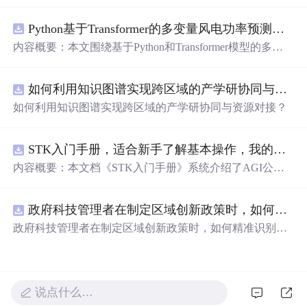
在技术转移、成果转化、技术经纪、知识产权、产业创
新、科技招商等垂直领域的多样化应用场景，研究科技创
Python基于Transformer的多变量风电功率预测研究
新领域的AI+数智化解决方案，推动科技创新与产业创新
智能化发展。
内容概要：本文围绕基于Python和Transformer模型的多变
量风电功率预测展开研究，重点针对短期风电功率预测任
务。研究采用深度学习中的Transformer架构，引入风速、
如何利用知识图谱实现跨区域的产学研协同与资源对接？.docx
温度、湿度等多种气象及运行变量作为输入特征，构建高
精度预测模型。为进一步提升预测的稳健性与可靠性，研
如何利用知识图谱实现跨区域的产学研协同与资源对接？
究结合近端梯度算法求解LASSO分位数回归，优化模型在
不确定性环境下的输出表现，增强预测结果的置信区间估
计能力。该技术是机器学习与新能源领域深度融合的典型
STK入门手册，适合新手了解基本操作，我的主页还有进阶教程
应用，旨在提高风电并网的稳定性与电网调度的科学性。;
内容概要：本文档《STK入门手册》系统介绍了AGI公司
适合人群：具备Python编程基础，熟悉主流深度学习框架
开发的Satellite Tool Kit（STK）软件的基本用法与核心功
（如PyTorch或TensorFlow）的研究生、科研人员，以及从
能，涵盖用户界面操作、地图窗口设置、各类对象（如卫
事新能源发电预测、电力系统调度、智能电网优化等相关
政府科技管理者在制定区域创新政策时，如何精准识别不同区域间的创新差距？.docx
星、航天器、设施、传感器等）的创建与属性定义，以及
工作的技术人员。; 使用场景及目标：①应用于风电场实际
高级分析模块如高精度轨道预测（HPOP）、长周期轨道
政府科技管理者在制定区域创新政策时，如何精准识别不
运行中的短期功率预测系统，辅助电网进行精准负荷调配
内容概要：预测（LOP）、地形本文档为与高分辨率地图
同区域间的创新差距？
与调度决策；②作为科研项目的技术蓝本，用于复现、改
《STK入门手册》，介绍了Sat的应用。手册还详细说明了
进或扩展基于Transformer的时间序列预测模型；③探索LA
Scellite Tool Kit（STK）软件的基本用enarios的时间设置、
SSO分位数回归与深度学习模型的融合机制，提升预测结
单位法与核心功能，配置、数据库管理重点涵盖用户界面
说点什么…
果的概率性输出与风险评估能力。; 阅读建议：此资源适用
操作、地图窗口设置、场景及动画演示等功能，帮助用户
于已掌握机器学习与深度学习基础知识的读者，建议结合