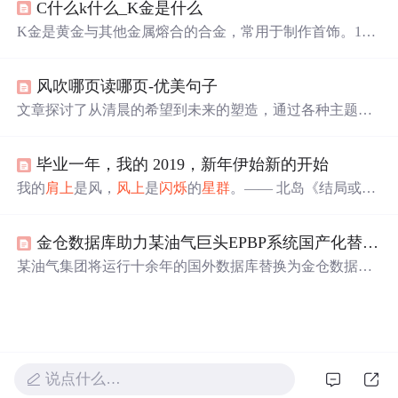
C什么k什么_K金是什么
时，他也提到了面对焦虑和抑郁的挑战，并设定了提升英
语、算法技能、编码实践和学历提升等新年目标。
K金是黄金与其他金属熔合的合金，常用于制作首饰。18K
金含金量为75%，硬度较高，适合造型和镶嵌。AU750即1
8K金，因其25%的其他金属成分，可以呈现白色、黄色和
风吹哪页读哪页-优美句子
粉色等不同颜色。由于纯金过于柔软，K金通过添加合金
元素增加了强度和韧性，使得K金首饰更耐用且款式多
文章探讨了从清晨的希望到未来的塑造，通过各种主题如
样。国家标准规定，商家需标明黄金饰品的含金量和重
勇敢、选择、爱情、读书和成长，揭示了生活中的挑战、
量，避免使用不规范的'24K金'表述。
快乐和自由的重要性。,
毕业一年，我的 2019，新年伊始新的开始
我的
肩上
是风，
风上
是
闪烁
的
星群
。—— 北岛《结局或开
始》2019 年回想起来，聚焦在工作、学习和生活上讲的
话，工作能力上有了不小的进步，离全栈工程师的目标愈
金仓数据库助力某油气巨头EPBP系统国产化替换，测试工程师亲述“零感知”升级之旅
发接近了，增强了面对困难的自信...
某油气集团将运行十余年的国外数据库替换为金仓数据
库。测试工程师需确保业务不停摆，应对数据迁移、压力
测试等挑战。金仓团队用异构数据实时同步工具等实现零
误差迁移，系统上线后稳定运行超一年，展现国产数据库
在工程化、场景适配和生态协同方面的突破。
说点什么…