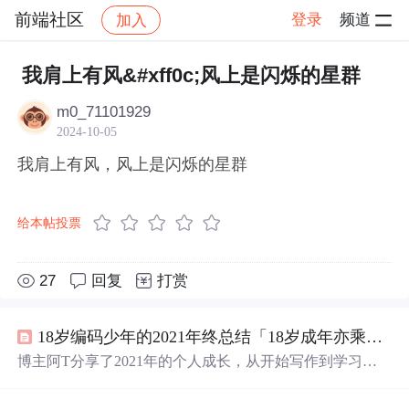
前端社区
登录
频道
加入
帖子详情
社区
前端社区
感慨
我肩上有风&#xff0c;风上是闪烁的星群
m0_71101929
2024-10-05
我肩上有风，风上是闪烁的星群
给本帖投票
27
回复
打赏
18岁编码少年的2021年终总结「18岁成年亦乘风 」
博主阿T分享了2021年的个人成长，从开始写作到学习编
程，包括高等数学、数据结构、算法、操作系统等方面。
他在掘金平台上发表了15篇文章，收获了关注与认可。同