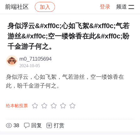
前端社区
登录
频道
加入
帖子详情
社区
前端社区
感慨
身似浮云&#xff0c;心如飞絮&#xff0c;气若
游丝&#xff0c;空一缕馀香在此&#xff0c;盼
千金游子何之。
m0_71105694
2024-10-05
身似浮云，心如飞絮，气若游丝，空一缕馀香在
此，盼千金游子何之。
给本帖投票
38
回复
打赏