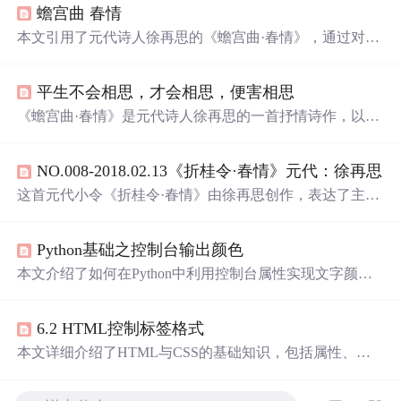
蟾宫曲 春情
本文引用了元代诗人徐再思的《蟾宫曲·春情》，通过对诗
句“灯半昏时，月半明时”的解读，传达了一种深沉而细腻
的情感体验。
平生不会相思，才会相思，便害相思
《蟾宫曲·春情》是元代诗人徐再思的一首抒情诗作，以细
腻的情感描绘了一个男子在初尝相思之苦时的心境。诗中
通过‘身
浮云
，
心如
飞絮
，
气若游丝
’等形象比喻，生动展
NO.008-2018.02.13《折桂令·春情》元代：徐再思
现了相思的复杂与缠绵。尤其最后两句‘
空
一缕
余
香
在此，
盼
千金
游子
何之
’更是将思念之情推向极致，令人动容。
这首元代小令《折桂令·春情》由徐再思创作，表达了主人
公陷入相思之情后的身心状态及深切思念。文中通过
身似
浮云
，
心如
飞絮
，
气若游丝
等形象比喻，生动描绘了主人
Python基础之控制台输出颜色
公因相思而产生的无力感；并以灯半昏时，月半明时点明
相思最为浓烈的时刻。
本文介绍了如何在Python中利用控制台属性实现文字颜色
及显示样式的调整，以提高输出信息的可读性。文中详细
列举了不同颜色及显示方式的代码示例。
6.2 HTML控制标签格式
本文详细介绍了HTML与CSS的基础知识，包括属性、颜
色、路径设置等，并通过实例展示了如何使用这些技术来
创建网页布局和样式。同时，文章还强调了在文件发送、