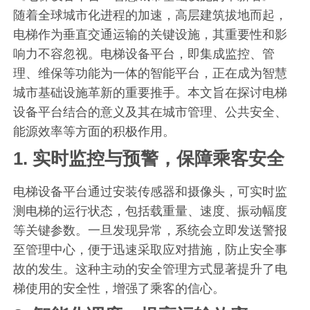
随着全球城市化进程的加速，高层建筑拔地而起，
电梯作为垂直交通运输的关键设施，其重要性和影
响力不容忽视。电梯设备平台，即集成监控、管
理、维保等功能为一体的智能平台，正在成为智慧
城市基础设施革新的重要推手。本文旨在探讨电梯
设备平台结合的意义及其在城市管理、公共安全、
能源效率等方面的积极作用。
1.
实时监控与预警，保障乘客安全
电梯设备平台通过安装传感器和摄像头，可实时监
测电梯的运行状态，包括载重量、速度、振动幅度
等关键参数。一旦发现异常，系统会立即发送警报
至管理中心，便于迅速采取应对措施，防止安全事
故的发生。这种主动的安全管理方式显著提升了电
梯使用的安全性，增强了乘客的信心。