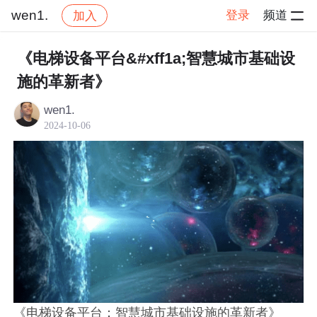
wen1.
登录
频道
加入
帖子详情
社区
wen1.
交流讨论
《电梯设备平台&#xff1a;智慧城市基础设
施的革新者》
wen1.
2024-10-06
《电梯设备平台：智慧城市基础设施的革新者》