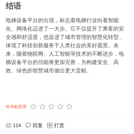
结语
电梯设备平台的出现，标志着电梯行业向着智能
化、网络化迈进了一大步。它不仅提升了乘客的安
全感和舒适度，也促进了城市管理的智慧化转型，
体现了科技创新服务于人类社会的美好愿景。未
来，随着物联网、人工智能等技术的不断进步，电
梯设备平台的功能将更加完善，为构建安全、高
效、绿色的智慧城市做出更大贡献。
给本帖投票
114
回复
打赏