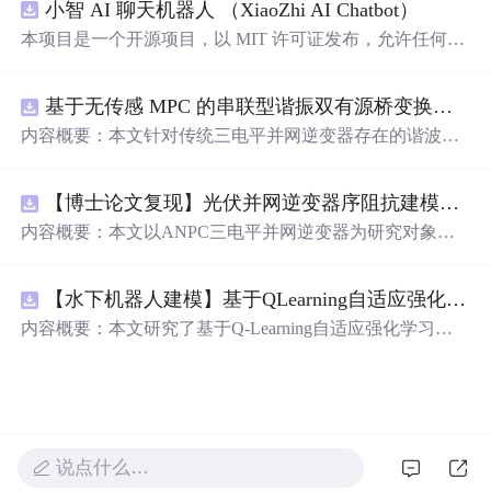
小智 AI 聊天机器人 （XiaoZhi AI Chatbot）
在页面上随机飘动的视觉效果。此外，文中还包含了对CS
S样式和JavaScript事件监听的运用，增加了互动性和趣味
本项目是一个开源项目，以 MIT 许可证发布，允许任何人
性。
免费使用，并可以用于商业用途。 我们希望通过这个项
目，能够帮助更多人入门 AI 硬件开发，了解如何将当下飞
基于无传感 MPC 的串联型谐振双有源桥变换器动态性能优化（Simulink仿真实现）
速发展的大语言模型应用到实际的硬件设备中。无论你是
对 AI 感兴趣的学生，还是想要探索新技术的开发者，都可
内容概要：本文针对传统三电平并网逆变器存在的谐波含
以通过这个项目获得宝贵的学习经验。
量高、电网不平衡工况适应性差及动态响应滞后等问题，
提出了一种基于有源中点箝位（ANPC）三电平逆变器的
【博士论文复现】光伏并网逆变器序阻抗建模、扫频辨识与弱电网交互稳定性分析【阻抗建模、验证扫频法】（Matlab代码、Simulink仿真实现）
高性能并网控制策略。该策略融合了双极性倍频脉宽调制
（DPWMA）、正负序分离锁相技术和电网电压前馈控
内容概要：本文以ANPC三电平并网逆变器为研究对象，
制，构建了“精准同步-扰动补偿-优质调制”的一体化控制体
提出了一种融合双极性倍频脉宽调制（DPWMA）、正负
系。通过Simulink搭建仿真模型，在稳态对称、电网不平衡
序分离锁相与电网电压前馈控制的高性能并网控制策略。
及动态扰动等多种工况下进行验证，结果表明该复合控制
【水下机器人建模】基于QLearning自适应强化学习PID控制器在AUV中的应用研究（Matlab代码实现）
通过对ANPC拓扑结构的分析，阐明其在开关损耗均衡、
策略能显著降低并网电流谐波，提升锁相精度，有效抑制
中点电位稳定和低输出谐波方面的硬件优势，为高质量并
内容概要：本文研究了基于Q-Learning自适应强化学习的PI
功率波动，并大幅缩短系统动态调节时间，增强了逆变器
网奠定基础。在此基础上，DPWMA调制策略有效提升输
D控制器在自主水下航行器（AUV）运动控制中的应用，
在复杂电网环境下的稳定性与适应性。; 适合人群：从事电
出波形的等效开关频率，显著降低谐波含量；正负序分离
旨在提升水下机器人在复杂、非线性及动态变化海洋环境
力电子、新能源并网、智能电网等相关领域的科研人员及
锁相技术可精准提取电网正序分量，克服电网不平衡导致
中的控制精度与自适应能力。通过将强化学习算法与传统P
工程技术人员，尤其适合具备一定MATLAB/Simulink仿真
的锁相失真与电流不对称问题；电网电压前馈控制则增强
ID控制深度融合，构建了一种能够在线自主调整PID参数
基础、专注于并网逆变器控制策略研究的研发人员； 使用
系统对动态扰动的响应能力，缩短调节时间。文章构建了
的智能控制框架，有效克服了传统PID控制器在面对模型
场景及目标：①用于提升大功率并网逆变器在电网电压不
“信号采集—核心控制—调制驱动”的三层协同控制架构，
说点什么…
不确定性、外部干扰和时变系统特性时适应性不足的问
平衡、骤升骤降等非理想工况下的运行性能；②为ANPC
并通过多工况仿真验证了该策略在稳态、不平衡及动态扰
题。研究详细阐述了AUV的动力学建模过程，并精心设计