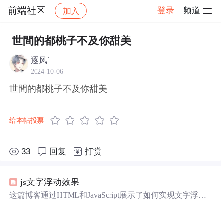
前端社区
登录
频道
加入
帖子详情
社区
前端社区
感慨
世間的都桃子不及你甜美
逐风`
2024-10-06
世間的都桃子不及你甜美
给本帖投票
33
回复
打赏
js文字浮动效果
这篇博客通过HTML和JavaScript展示了如何实现文字浮动
的效果。作者利用CSS设置元素的绝对定位，JavaScript则
用来随机生成文字的初始位置和透明度变化，营造出文字