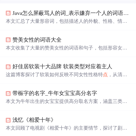
Java怎么屏蔽骂人的词_表示嫌弃一个人的词语-高级的含蓄的骂人的话-形容很反感一个人成语...
本文汇总了大量形容词，包括描述人的外貌、性格、情绪
等各个方面。涵盖了正面评价词汇如
聪明
、勇敢、善良
等，以及负面评价词汇如狡猾、懒惰等。
赞美女性的词语大全
本文收集了大量的赞美女性的词语和句子，包括形容女性
容貌、性格、气质等方面的美好词汇，同时也包含了一些
祝福语，适合用于赞美不同场合下的女性。
好佳居软装十大品牌 软装类型对应着主人
这篇博客探讨了软装如何反映不同女性性格特
点
，从清新
自然到优雅古典，再到简约时尚和性感活泼，每个风格都
有其独特的软装搭配。通过色彩、材质和家居饰品的选
带桭字的名字_牛年女宝宝高分名字
择，创造出与主人性格相符的居住空间，体现了个性与空
间美学的完美融合。
本文为牛年出生的女宝宝提供高分取名方案，涵盖三类命
名方式：一是源自古典诗词的名字（如若琳、皓玥、娅熙
等），附诗句出处及字义五行解析；二是侧重字义与五行
浅忆《相爱十年》
搭配的名字（如悠远、煜婷、沁怡等），详述每个字的寓
意与属性；三是汇总99个高分备选名，覆盖音形义与命理
本文回顾了电视剧《相爱十年》的主要情节，探讨了剧中
适配原则。内容聚焦姓名学中诗词典故、五行属性、字义
人物肖然、刘元及陈启明的成长经历与命运变迁。通过对