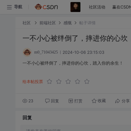
社区活动
赢在CSD
导航
社区
前端社区
感慨
帖子详情
一不小心被绊倒了，摔进你的心坎
2024-10-06 23:15:03
m0_71043425
一不小心被绊倒了，摔进你的心坎，踏入你的余生！
给本帖投票
23
回复
打赏
分享
收藏
回复