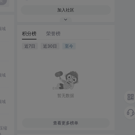
复
加入社区
领域
积分榜
荣誉榜
近7日
近30日
至今
领域
暂无数据
领域
查看更多榜单
。压缩
说