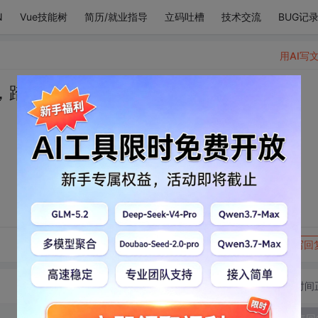
N
Vue技能树
简历/就业指导
立码吐槽
技术交流
BUG记
用AI写
，踏入你的余生！
转发到动态
举报
写回
切换为时间