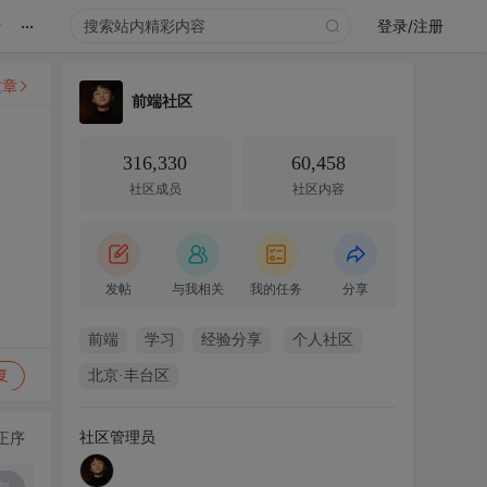
...
录
登录/注册
文章
前端社区
316,330
60,458
社区成员
社区内容
发帖
与我相关
我的任务
分享
前端
学习
经验分享
个人社区
复
北京·丰台区
社区管理员
正序