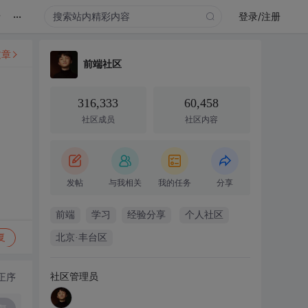
...
录
登录/注册
文章
前端社区
316,333
60,458
社区成员
社区内容
发帖
与我相关
我的任务
分享
前端
学习
经验分享
个人社区
复
北京·丰台区
社区管理员
正序