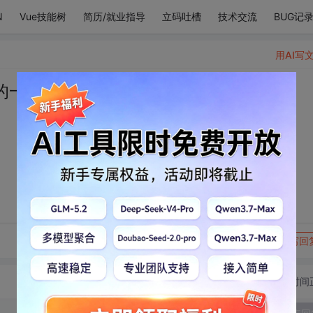
N
Vue技能树
简历/就业指导
立码吐槽
技术交流
BUG记
用AI写
的一切山川与河流。
转发到动态
举报
写回
切换为时间