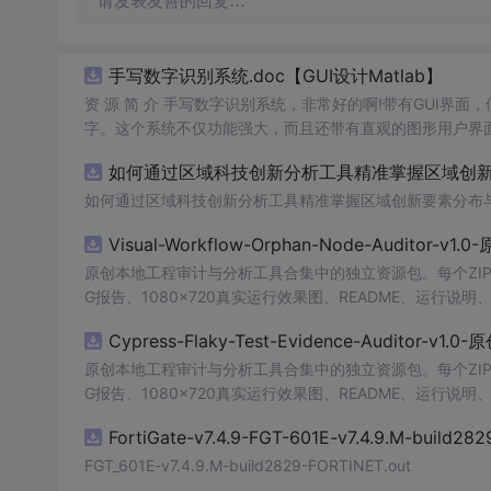
请发表友善的回复…
手写数字识别系统.doc【GUI设计Matlab】
资 源 简 介 手写数字识别系统，非常好的啊!带有GUI界面
字。这个系统不仅功能强大，而且还带有直观的图形用户界面
的识别结果。这个系统可以在各种场景中使用，无论是学校
如何通过区域科技创新分析工具精准掌握区域创新要
便和实用的工具，你一定会喜欢它的！
如何通过区域科技创新分析工具精准掌握区域创新要素分布
Visual-Workflow-Orphan-Node-Auditor-v1
原创本地工程审计与分析工具合集中的独立资源包。每个ZIP
G报告、1080×720真实运行效果图、README、运行说明、功
m test验证算法，执行npm run report生成报
Cypress-Flaky-Test-Evidence-Auditor-v1
源码、Logo、官方截图、论文、生产日志或其他受限素材
原创本地工程审计与分析工具合集中的独立资源包。每个ZIP
G报告、1080×720真实运行效果图、README、运行说明、功
m test验证算法，执行npm run report生成报
FortiGate-v7.4.9-FGT-601E-v7.4.9.M-build28
源码、Logo、官方截图、论文、生产日志或其他受限素材
FGT_601E-v7.4.9.M-build2829-FORTINET.out