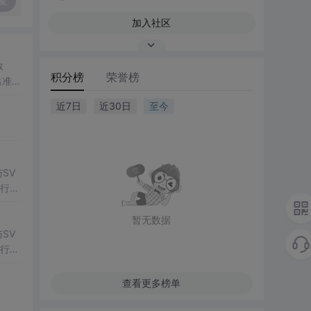
复
加入社区
数
积分榜
荣誉榜
出准确
常方
近7日
近30日
至今
SV
行np
项目
暂无数据
SV
行np
项目
查看更多榜单