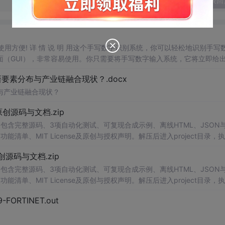
发表回
，使用方便! 详 情 说 明 用这个手写数字识别系统，你可以轻松地识别手写
（GUI），非常容易使用。你只需要将手写数字输入系统，它将立即给
、工作还是日常生活，都能为你提供快速和准确的识别服务。它是一个非
素分布与产业链融合现状？.docx
与产业链融合现状？
.0-原创源码与文档.zip
包含完整源码、3项自动化测试、可复现合成示例、离线HTML、JSON与
能清单、MIT License及原创与授权声明。解压后进入project目录，执
告，也可通过本地静态服务器打开网页。运行时零第三方依赖，不包含热点产品或开源
.0-原创源码与文档.zip
。适合前端开发、AI应用工程、测试审计和课程实践。
包含完整源码、3项自动化测试、可复现合成示例、离线HTML、JSON与
能清单、MIT License及原创与授权声明。解压后进入project目录，执
告，也可通过本地静态服务器打开网页。运行时零第三方依赖，不包含热点产品或开源
29-FORTINET.out
。适合前端开发、AI应用工程、测试审计和课程实践。