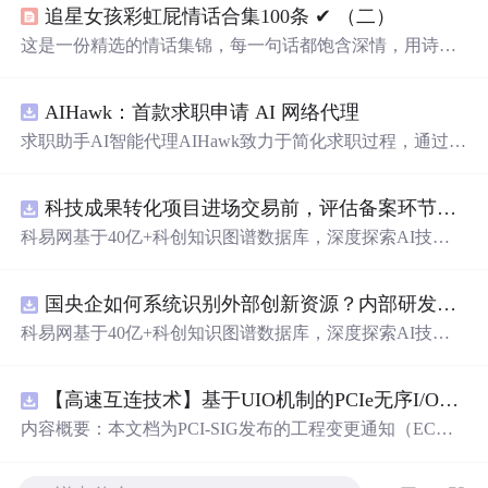
追星女孩彩虹屁情话合集100条 ✔︎ （二）
这是一份精选的情话集锦，每一句话都饱含深情，用诗意
的语言表达对爱人的独特情感。从四季更替到日常琐碎，
从山川湖海到街头巷尾，每一段文字都在诉说着对一个人
AIHawk：首款求职申请 AI 网络代理
的思念与热爱。
求职助手AI智能代理AIHawk致力于简化求职过程，通过自
动化职位申请流程。借助人工智能，它能够帮助用户以定
制化的方式申请多个职位。
科技成果转化项目进场交易前，评估备案环节需要准备哪些材料？.docx
科易网基于40亿+科创知识图谱数据库，深度探索AI技术
在技术转移、成果转化、技术经纪、知识产权、产业创
新、科技招商等垂直领域的多样化应用场景，研究科技创
国央企如何系统识别外部创新资源？内部研发体系完善，但对外部高校、中小科技企业技术能力缺乏动态认知。.docx
新领域的AI+数智化解决方案，推动科技创新与产业创新
智能化发展。
科易网基于40亿+科创知识图谱数据库，深度探索AI技术
在技术转移、成果转化、技术经纪、知识产权、产业创
新、科技招商等垂直领域的多样化应用场景，研究科技创
【高速互连技术】基于UIO机制的PCIe无序I/O扩展：多路径架构下内存请求的高性能传输与排序控制方案设计
新领域的AI+数智化解决方案，推动科技创新与产业创新
智能化发展。
内容概要：本文档为PCI-SIG发布的工程变更通知（EC
N），介绍了名为“无序输入/输出（Unordered I/O, UIO）”
的新功能，旨在解决传统PCI/PCIe架构中严格的顺序传输