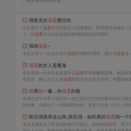
请发表友善的回复…
我曾无比
温柔
爱过你。
本文探讨了
温柔
对待所爱之人的重要性，即使最终未能在一
小，但
温柔
与主动的态度能够增加遇见的可能性。
我很
温柔
~
本文分享了一位女士对于
温柔
的理解和感悟，她认为
温柔
是
温柔
的女人是魔鬼
本文讲述一位女性在家庭中以
温柔
经营婚姻的故事。她适时
所改变。她认为女人的
温柔
能抓住先生的灵与肉，有爱的家
想
再
想
一遍，你
温柔
的脸
作者在文中分享了自己对一位已淡出记忆的旧爱的怀念与反
的往事，勾勒出了一段情感的轨迹。文章不仅是一次个人情
陈百强原来这么帅_陈百强：如此美好
温柔
的一个
本文主要讲述了陈百强的帅气与魅力。他的专辑封套、照片
音令人心动，亲笔信也展现出斯文气质。还提及香港为其举