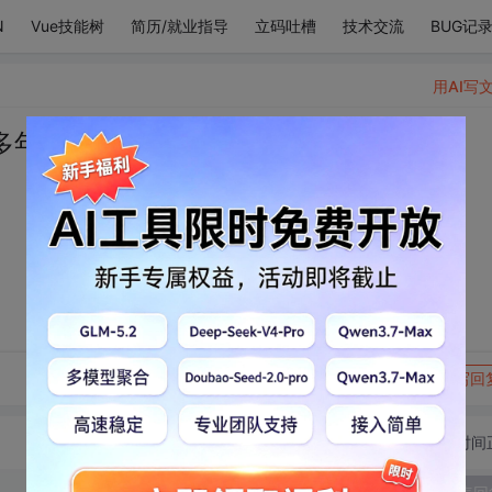
N
Vue技能树
简历/就业指导
立码吐槽
技术交流
BUG记
用AI写
多年的温柔都给你。
转发到动态
举报
写回
切换为时间