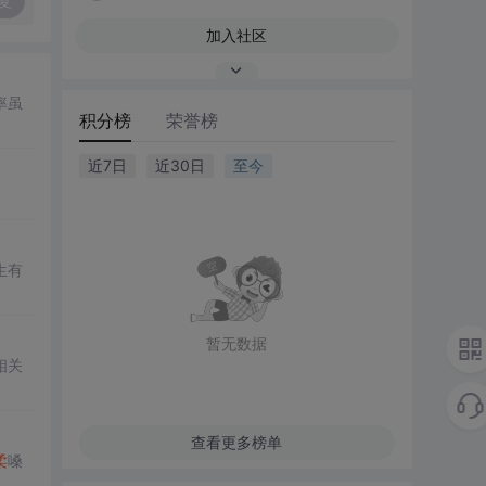
复
加入社区
率虽
积分榜
荣誉榜
近7日
近30日
至今
生有
暂无数据
相关
查看更多榜单
柔
嗓