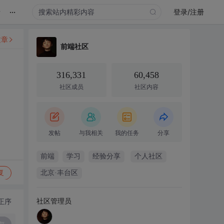
...
录
登录/注册
文章
前端社区
316,331
60,458
社区成员
社区内容
发帖
与我相关
我的任务
分享
前端
学习
经验分享
个人社区
复
北京·丰台区
社区管理员
正序