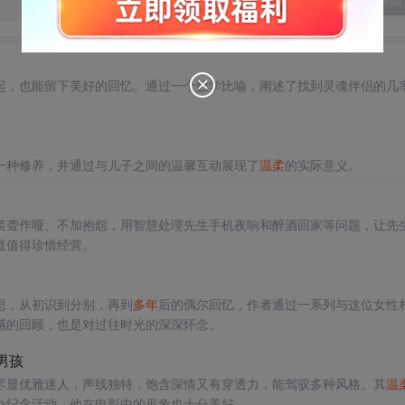
发表回
起，也能留下美好的回忆。通过一个数学比喻，阐述了找到灵魂伴侣的几
一种修养，并通过与儿子之间的温馨互动展现了
温柔
的实际意义。
装聋作哑、不加抱怨，用智慧处理先生手机夜响和醉酒回家等问题，让先
庭值得珍惜经营。
思，从初识到分别，再到
多年
后的偶尔回忆，作者通过一系列与这位女性
感的回顾，也是对过往时光的深深怀念。
男孩
尽显优雅迷人，声线独特，饱含深情又有穿透力，能驾驭多种风格。其
温
办纪念活动，他在电影中的形象也十分美好。