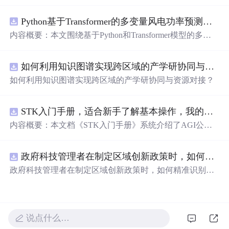
在技术转移、成果转化、技术经纪、知识产权、产业创
新、科技招商等垂直领域的多样化应用场景，研究科技创
Python基于Transformer的多变量风电功率预测研究
新领域的AI+数智化解决方案，推动科技创新与产业创新
智能化发展。
内容概要：本文围绕基于Python和Transformer模型的多变
量风电功率预测展开研究，重点针对短期风电功率预测任
务。研究采用深度学习中的Transformer架构，引入风速、
如何利用知识图谱实现跨区域的产学研协同与资源对接？.docx
温度、湿度等多种气象及运行变量作为输入特征，构建高
精度预测模型。为进一步提升预测的稳健性与可靠性，研
如何利用知识图谱实现跨区域的产学研协同与资源对接？
究结合近端梯度算法求解LASSO分位数回归，优化模型在
不确定性环境下的输出表现，增强预测结果的置信区间估
计能力。该技术是机器学习与新能源领域深度融合的典型
STK入门手册，适合新手了解基本操作，我的主页还有进阶教程
应用，旨在提高风电并网的稳定性与电网调度的科学性。;
内容概要：本文档《STK入门手册》系统介绍了AGI公司
适合人群：具备Python编程基础，熟悉主流深度学习框架
开发的Satellite Tool Kit（STK）软件的基本用法与核心功
（如PyTorch或TensorFlow）的研究生、科研人员，以及从
能，涵盖用户界面操作、地图窗口设置、各类对象（如卫
事新能源发电预测、电力系统调度、智能电网优化等相关
政府科技管理者在制定区域创新政策时，如何精准识别不同区域间的创新差距？.docx
星、航天器、设施、传感器等）的创建与属性定义，以及
工作的技术人员。; 使用场景及目标：①应用于风电场实际
高级分析模块如高精度轨道预测（HPOP）、长周期轨道
政府科技管理者在制定区域创新政策时，如何精准识别不
运行中的短期功率预测系统，辅助电网进行精准负荷调配
内容概要：预测（LOP）、地形本文档为与高分辨率地图
同区域间的创新差距？
与调度决策；②作为科研项目的技术蓝本，用于复现、改
《STK入门手册》，介绍了Sat的应用。手册还详细说明了
进或扩展基于Transformer的时间序列预测模型；③探索LA
Scellite Tool Kit（STK）软件的基本用enarios的时间设置、
SSO分位数回归与深度学习模型的融合机制，提升预测结
单位法与核心功能，配置、数据库管理重点涵盖用户界面
说点什么…
果的概率性输出与风险评估能力。; 阅读建议：此资源适用
操作、地图窗口设置、场景及动画演示等功能，帮助用户
于已掌握机器学习与深度学习基础知识的读者，建议结合