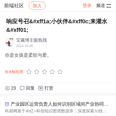
前端社区
登录
频道
加入
帖子详情
社区
前端社区
感慨
响应号召&#xff1a;小伙伴&#xff0c;来灌水
&#xff01;
宝藏博主眼熟我
2024-10-06
你是女孩是柔软与爱。
给本帖投票
23
回复
打赏
产业园区运营负责人如何识别区域间产业协同机会？.docx
科易网基于40亿+科创知识图谱数据库，深度探索AI技术