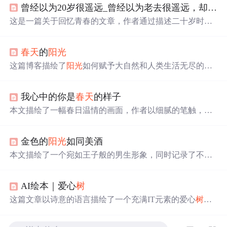
曾经以为20岁很遥远_曾经以为老去很遥远，却发现二十岁已是很久以前的事了...
这是一篇关于回忆青春的文章，作者通过描述二十岁时的
四季景象，如
春天
打开QQ，
夏天
捉蝉，
秋天
唱歌，
冬天
追
剧，唤起了读者对过去的美好记忆。文章感慨
时间
的流
春天
的
阳光
逝，提醒人们珍惜当下，感恩拥有，并表达了对失去的淡
然态度。
这篇博客描绘了
阳光
如何赋予大自然和人类生活无尽的生
机与营养。从
春天
的复苏到
冬天
的希望，
阳光
在每个季节
都发挥着重要的角色。它不仅滋养着植物的成长，也照亮
我心中的你是
春天
的样子
了人们的日常生活，无论是孩子们的欢笑，还是大人的辛
勤工作，都因
阳光
而充满活力。同时，作者还提到了精
本文描绘了一幅春日温情的画面，作者以细腻的笔触，讲
神、文化和爱等无形的
阳光
，它们同样为人们提供了丰富
述了与心爱之人共赏春光的美好。从
花
开满
树
的城外桃
花
的内在营养。博客强调了
阳光
与成长、生活节奏和季节变
，到
温柔
善待的红尘人间，再到三月春光中的相遇，每一
化的紧密联系，以及其对心灵的温暖照耀。
金色的
阳光
如同美酒
处细节都充满了对生活的热爱和对爱情的渴望。文章不仅
表达了对
春天
的喜爱，更寄托了对美好情感的向往。
本文描绘了一个宛如王子般的男生形象，同时记录了不同
季节的自然美景，从
春天
的温暖
阳光
到
秋天
枫叶的热情似
火，展现了自然界变幻无穷的魅力。
AI绘本｜爱心
树
这篇文章以诗意的语言描绘了一个充满IT元素的爱心
树
，
它在四季中展现出不同的科技魅力，如
春天
的绚丽
花
朵、
夏天
的清凉绿叶、
秋天
的温暖落叶和
冬天
的坚韧象征。