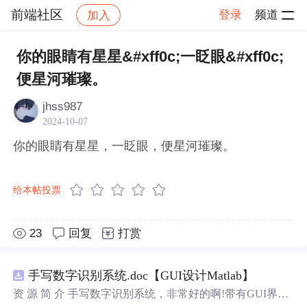
前端社区
登录
频道
加入
帖子详情
社区
前端社区
感慨
你的眼睛有星星&#xff0c;一眨眼&#xff0c;
便星河璀璨。
jhss987
2024-10-07
你的眼睛有星星，一眨眼，便星河璀璨。
给本帖投票
23
回复
打赏
手写数字识别系统.doc【GUI设计Matlab】
资 源 简 介 手写数字识别系统，非常好的啊!带有GUI界