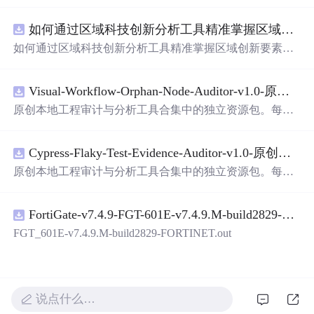
面，使用方
便
! 详 情 说 明 用这个手写数字识别系统，你可
以轻松地识别手写数字。这个系统不仅功能强大，而且还
如何通过区域科技创新分析工具精准掌握区域创新要素分布与产业链融合现状？.docx
带有直观的图形用户界面（GUI），非常容易使用。你只
需要将手写数字输入系统，它将立即给出准确的识别结
如何通过区域科技创新分析工具精准掌握区域创新要素分
果。这个系统可以在各种场景中使用，无论是学校、工作
布与产业链融合现状？
还是日常生活，都能为你提供快速和准确的识别服务。它
是一个非常方
便
和实用的工具，你一定会喜欢它的！
Visual-Workflow-Orphan-Node-Auditor-v1.0-原创源码与文档.zip
原创本地工程审计与分析工具合集中的独立资源包。每个
ZIP包含完整源码、3项自动化测试、可复现合成示例、离
线HTML、JSON与SVG报告、1080×720真实运行效果图、
Cypress-Flaky-Test-Evidence-Auditor-v1.0-原创源码与文档.zip
README、运行说明、功能清单、MIT License及原创与授
权声明。解压后进入project目录，执行npm test验证算法，
原创本地工程审计与分析工具合集中的独立资源包。每个
执行npm run report生成报告，也可通过本地静态服务器打
ZIP包含完整源码、3项自动化测试、可复现合成示例、离
开网页。运行时零第三方依赖，不包含热点产品或开源项
线HTML、JSON与SVG报告、1080×720真实运行效果图、
目源码、Logo、官方截图、论文、生产日志或其他受限素
FortiGate-v7.4.9-FGT-601E-v7.4.9.M-build2829-FORTINET.out
README、运行说明、功能清单、MIT License及原创与授
材。适合前端开发、AI应用工程、测试审计和课程实践。
权声明。解压后进入project目录，执行npm test验证算法，
FGT_601E-v7.4.9.M-build2829-FORTINET.out
执行npm run report生成报告，也可通过本地静态服务器打
开网页。运行时零第三方依赖，不包含热点产品或开源项
目源码、Logo、官方截图、论文、生产日志或其他受限素
材。适合前端开发、AI应用工程、测试审计和课程实践。
说点什么…