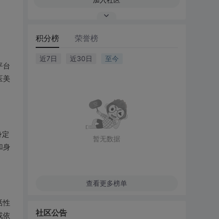
积分榜
荣誉榜
近7日
近30日
至今
平台
医美
身定
暂无数据
和身
查看更多榜单
活性
社区公告
或依