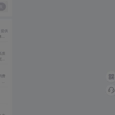
复
，提供
体验
物品
接通
高质
宽服
消费
。未
部大