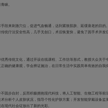
者青睐。
术手段来刺激穴位，促进气血畅通，达到紧致肌肤、延缓衰老的目的
些传统疗法安全性高，几乎无创口，术后恢复快，避免了因手术并发
华优秀传统文化，通过开设在线课程、工作坊等形式，教授大众关于
立正确的健康观，学会辨证施治，在日常生活中实践简单有效的自我
并不固步自封，反而积极拥抱现代科技，将人工智能、生物工程等前
技术分析个人皮肤状况，指导个性化护肤方案；开发智能穿戴设备监
慧在现代社会绽放出了新的光彩。