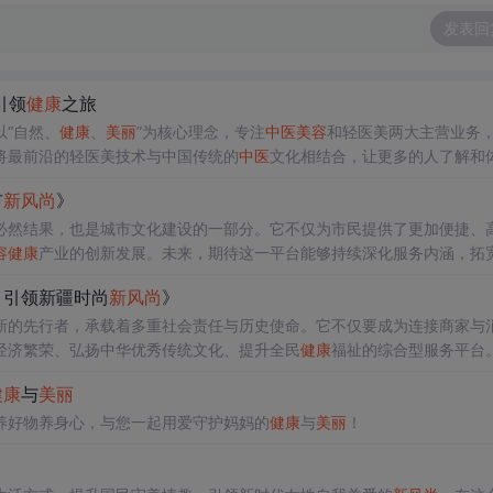
发表回
引领
健康
之旅
以“自然、
健康
、
美丽
”为核心理念，专注
中医
美容
和轻医美两大主营业务
将最前沿的轻医美技术与中国传统的
中医
文化相结合，让更多的人了解和
丽
永远并存，要想改变求美者对美的极端追求，必须选择一个高普及率的
市
新风尚
》
质深受国人喜爱。”茶饮亦属于
中医
养生中的板块之一，张羽选择以茶作为
必然结果，也是城市文化建设的一部分。它不仅为市民提供了更加便捷、
容
健康
产业的创新发展。未来，期待这一平台能够持续深化服务内涵，拓
量。
，引领新疆时尚
新风尚
》
新的先行者，承载着多重社会责任与历史使命。它不仅要成为连接商家与
经济繁荣、弘扬中华优秀传统文化、提升全民
健康
福祉的综合型服务平台
，就一定能开创属于乌鲁木齐
美容
生活圈的辉煌篇章，书写属于新时代西
健康
与
美丽
养好物养身心，与您一起用爱守护妈妈的
健康
与
美丽
！