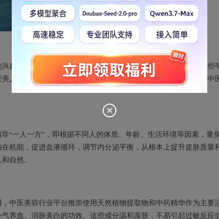
的兴起，无疑是传统医学与现代美容理念完美融合的一个典范。这些
爱美人士提供了一种内外兼修、标本兼顾的美容养生之道。以下是中
倡导“一人一方”，即根据不同人的体质、年龄、生活环境等因素，量
内在机能，促进血液循环，调节内分泌平衡，从根本上提升皮肤质量
久和自然。
用，中医美容行业平台推崇使用天然植物提取物和中药精华作为主要
补气养血、润肤美白的功效。这些成分温和亲肤，不易引起过敏反应