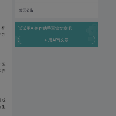
暂无公告
。相
试试用AI创作助手写篇文章吧
症导
+ 用AI写文章
中医
保养
沿成
测生