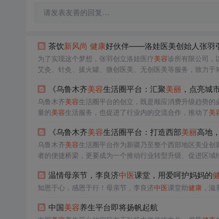
请发表友善的回复…
茶饮
新风尚
健康
好伙伴——洛娃医美创始人张羽
为了实现这个梦想，张羽创立洛娃医疗
美容
诊所有限公司，
艾灸、针灸、拔火罐、微创医美、无创医美等服务，致力于
到
健康
、
美丽
的魅力。“单纯的
美丽
它是不存在的，
健康
与
美
《乌鲁木齐
美容
生活圈平台：汇聚
美丽
，点亮城
作为媒介，而茶自古以来就以其深厚的文化底蕴与
健康
的特
中医
乌鲁木齐
与
美丽
美容
之间的纽带。
生活圈平台的创立，既是顺应消费升级趋势的
量的
美容
生活服务，也促进了行业内的交流合作，推动了
美
务领域，成为引领乌鲁木齐乃至全国
美容
生活潮流的重要力
《乌鲁木齐
美容
生活圈平台：打造西部
美丽
高地
乌鲁木齐
美容
生活圈平台作为新疆乃至整个西部地区美业创
者的便捷桥梁，更要成为一个推动行业转型升级、促进区域
来之路虽充满挑战，但只要坚持创新驱动、合作共赢的理念
温情母亲节，李良济
中医
课堂，用爱呵护妈妈的
开发的故事。
知恩于心，感恩于行！母亲节，李良济
中医
课堂助
健康
，滋
中国
美容
养生平台即将扬帆起航