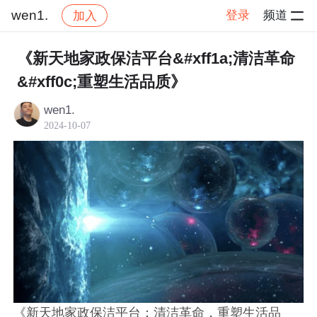
wen1.
登录
频道
加入
帖子详情
社区
wen1.
交流讨论
《新天地家政保洁平台&#xff1a;清洁革命
&#xff0c;重塑生活品质》
wen1.
2024-10-07
《新天地家政保洁平台：清洁革命，重塑生活品