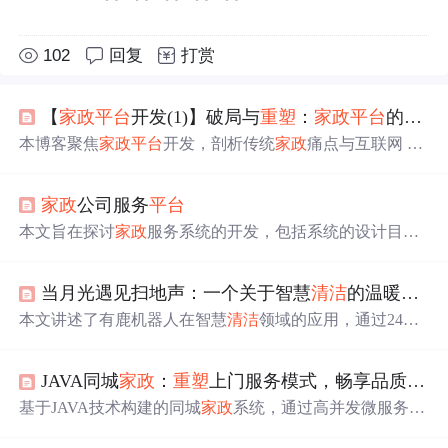
102
回复
打赏
【
家政
平台
开发(1)】破局与
重塑
：
家政
平台
的需求洞察与市场密码
本博客聚焦
家政
平台
开发，剖析传统
家政
痛点与互联网 +
家政
趋势，挖掘雇主和
家政
人员需求，如雇主看重服务质
量、价格透明等，人员关注工作机会和薪资保障。还梳理
家政
公司服务
平台
平台
核心与拓展功能，包括注册登录、智能匹配、增值服
务等，为开发提供指南。
本文旨在探讨
家政
服务系统的开发，包括系统的设计目
的、意义及研究现状。系统面向求职者和客户，提供便捷
的
家政
服务预约与信息发布功能。通过网络
平台
简化
家政
当月光遇见扫地声：一个关于智慧
清洁
的温暖叙事
服务流程，提升用户体验。
本文讲述了有鹿机器人在智慧
清洁
领域的应用，通过24小
时不间断作业解决传统
保洁
存在的真空期问题，并借助LP
LM大模型实现智能识别与环境理解。机器人不仅提升了
清
JAVA同城
家政
：
重塑
上门服务模式，畅享品质生活
洁
效率，还推动了
保洁
人员角色的转变，使他们成为环境
管理者。
基于JAVA技术构建的同城
家政
系统，通过高并发微服务架
构、智能派单机制和全链路安全防护，提升了
家政
服务效