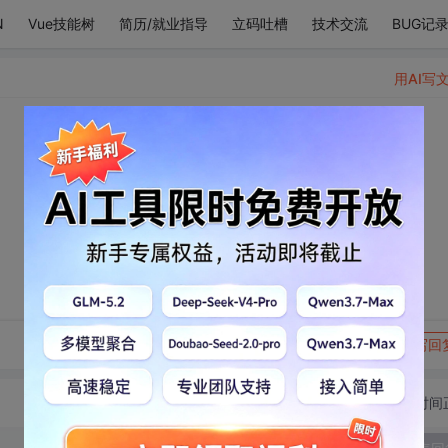
N
Vue技能树
简历/就业指导
立码吐槽
技术交流
BUG记
用AI写
转发到动态
举报
写回
切换为时间