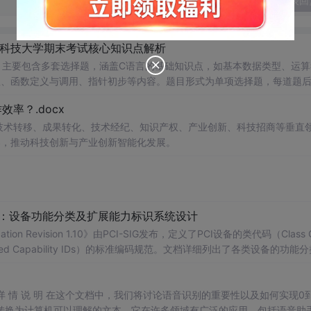
发表回
南科技大学期末考试核心知识点解析
，主要包含多套选择题，涵盖C语言的基础知识点，如基本数据类型、运算
串处理、函数定义与调用、指针初步等内容。题目形式为单项选择题，每道题
等院校计算机相关专业学习C语言课
率？.docx
掌握程度；
读建议：建议结合教材和上机实践进行练习，
在技术转移、成果转化、技术经纪、知识产权、产业创新、科技招商等垂直
后的程序执行流程，以达到真正掌握语言特性的目的。
案，推动科技创新与产业创新智能化发展。
配：设备功能分类及扩展能力标识系统设计
ication Revision 1.10》由PCI-SIG发布，定义了PCI设备的类代码（Class 
nded Capability IDs）的标准编码规范。文档详细列出了各类设备的功能
备类型分配唯一的Base Class、Sub-C
】
别 详 情 说 明 在这个文档中，我们将讨论语音识别的重要性以及如何实现0
转换为计算机可以理解的文本。它在许多领域有广泛的应用，包括语音助