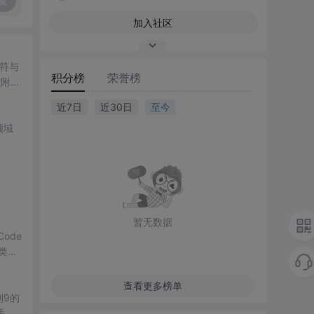
复
加入社区
符与
积分榜
荣誉榜
后附有
近7日
近30日
至今
领域
暂无数据
Code
分类，
查看更多榜单
到9的
手、