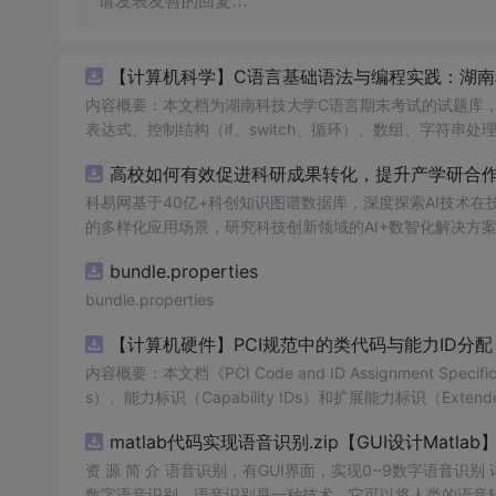
请发表友善的回复…
【计算机科学】C语言基础语法与编程实践：湖
内容概要：本文档为湖南科技大学C语言期末考试的试题库
表达式、控制结构（if、switch、循环）、数组、字符
正确答案，旨在帮助学生巩固C语言语法和程序逻辑理解，提升编程实践能力。; 适合人群：适用于高
高校如何有效促进科研成果转化，提升产学研合作效
程的学生，特别是准备期末考试或需要强化基础知识的初学者。; 使用场景及目标：①用于考前复习，检验对C语言核心概念的
②辅助教师出题或课堂教学练习；③通过反复练习提高编程思维与代码逻辑分析能力。; 阅
科易网基于40亿+科创知识图谱数据库，深度探索AI技术
重点关注易错题和涉及复杂逻辑控制的题目，理解每道题背
的多样化应用场景，研究科技创新领域的AI+数智化解决方
bundle.properties
bundle.properties
【计算机硬件】PCI规范中的类代码与能力ID分
内容概要：本文档《PCI Code and ID Assignment Specif
s）、能力标识（Capability IDs）和扩展能力标识（Exte
包括存储控制器、网络控制器、显示设备、输入设备等，并为每种设
matlab代码实现语音识别.zip【GUI设计Matlab
资 源 简 介 语音识别，有GUI界面，实现0~9数字语音识
数字语音识别。语音识别是一种技术，它可以将人类的语音