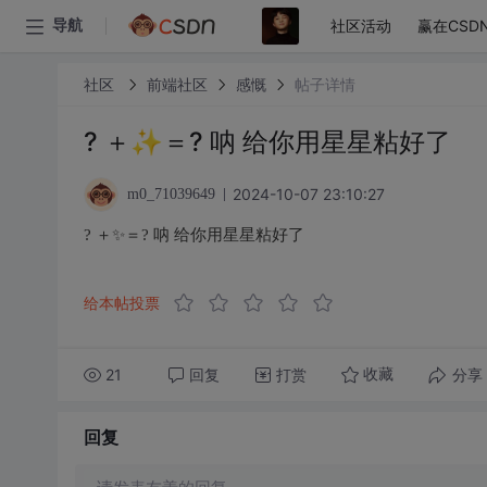
社区活动
赢在CSD
导航
社区
前端社区
感慨
帖子详情
? ＋✨＝? 呐 给你用星星粘好了
2024-10-07 23:10:27
m0_71039649
? ＋✨＝? 呐 给你用星星粘好了
给本帖投票
21
回复
打赏
分享
收藏
回复