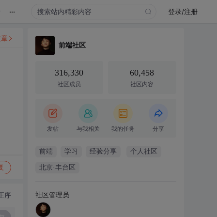
...
录
登录/注册
文章
前端社区
316,330
60,458
社区成员
社区内容
发帖
与我相关
我的任务
分享
前端
学习
经验分享
个人社区
复
北京·丰台区
社区管理员
正序