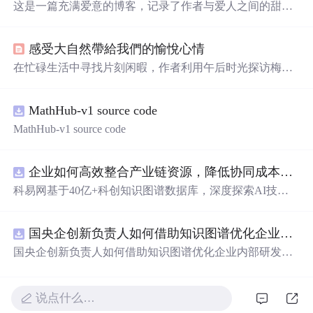
这是一篇充满爱意的博客，记录了作者与爱人之间的甜蜜
点滴，从日常生活中的相互关心到重要的日子，表达了对
彼此深深的爱意和承诺。文章强调了幸福就是找到那个温
感受大自然帶給我們的愉悅心情
暖的人，一起经历生活的点点滴滴，无论风雨，都愿意携
手共度。
在忙碌生活中寻找片刻闲暇，作者利用午后时光探访梅
湖，体验春色的宁静与美丽。沿途欣赏苏式园林特色，穿
过长廊，惊喜发现一片桃花盛开的桃林，感受
阳光
洒在花
MathHub-v1 source code
瓣上的温暖与生命力。与两位年轻女孩相遇，她们在桃花
丛中留下青春的
笑
容，共同沉浸在春光中。文章以诗意的
MathHub-v1 source code
语言描绘了春天的魅力，强调内心的
阳光
与积极心态的重
要性。
企业如何高效整合产业链资源，降低协同成本？.docx
科易网基于40亿+科创知识图谱数据库，深度探索AI技术
在技术转移、成果转化、技术经纪、知识产权、产业创
新、科技招商等垂直领域的多样化应用场景，研究科技创
国央企创新负责人如何借助知识图谱优化企业内部研发资源协同？.docx
新领域的AI+数智化解决方案，推动科技创新与产业创新
智能化发展。
国央企创新负责人如何借助知识图谱优化企业内部研发资
源协同？
说点什么…