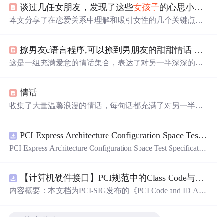
谈过几任女朋友，发现了这些
女孩子
的心思小秘密
本文分享了在恋爱关系中理解和吸引女性的几个关键点，
包括处理姐弟恋的心理依赖，满足恋父情结，通过礼物表
达心意，避免成为直男，以及用未来愿景维持关系。
撩男友c语言程序,可以撩到男朋友的甜甜情话 撩到男生心动的情话大全
这是一组充满爱意的情话集合，表达了对另一半深深的
喜
欢
和珍视。从做彼此的唯一到期待共度余生，每一个瞬间
都充满了甜蜜和温馨。这些话语如同细腻的情感触碰，诉
情话
说着陪伴、守护和无尽的爱恋。
收集了大量温馨浪漫的情话，每句话都充满了对另一半深
深的爱意和思念，适合用来表达心意。
PCI Express Architecture Configuration Space Test Specification Revision 5.0, Version 1.0 (CB).pdf
PCI Express Architecture Configuration Space Test Specificatio
n Revision 5.0, Version 1.0 (CB).pdf
【计算机硬件接口】PCI规范中的Class Code与Capability ID分配：设备功能分类及扩展能力标识系统设计
内容概要：本文档为PCI-SIG发布的《PCI Code and ID Assi
gnment Specification》版本1.4，发布于2013年8月，主要定
义了PCI设备的类代码（Class Codes）、能力标识（Capabil