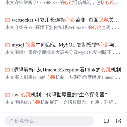
本文详细解析了CobaltStrike的
心跳
通信机制，包括
心跳
包
的基本概念、加密与解密过程、自定义配置等内容，并介
绍了如何通过修改配置文件实现流量伪装。
websocket 可复用长连接
心跳
监测+页面
隐藏
关闭页面显示重启websocket+断线重连
本文介绍在Vue环境下如何实现WebSocket的
心跳
监测，确
保连接稳定性，并详细讲解了主动与被动关闭的判断及重
连机制。通过实例代码展示了如何在页面
隐藏
时主动关闭
mysql
隐藏
中间四位_MySQL 复制报错“
心跳
与本地信息不兼容”-
连接，以及如何在错误或关闭后进行智能重连。
本文围绕年底数据库批量大事务导致MySQL复制断开，报
错“
心跳
与本地信息不兼容”展开。通过复现实验，解析
心
跳
包结构，发现是因binlog中next_position字段4字节最大值
[源码解析] 从TimeoutException看Flink的
心跳
机制
为4G，大事务时位置超4G会溢出，导致
心跳
包中该值变小
而报错，并给出两种解决方法。
本文深入剖析Flink的
心跳
机制，从源码角度解读TimeoutEx
ception异常背后的原因，介绍
心跳
服务的创建、初始化过
程及
心跳
机制的动态运行机制，探讨ResourceManager、Job
Java
心跳
机制：代码世界里的“生命探测器”
Master与TaskExecutor之间的
心跳
监控流程。
本文围绕Java
心跳
机制展开，介绍其概念、作用，剖析原
理，包括工作流程、关键参数设定和状态流转。阐述Java
中实现
心跳
机制的方式及定时任务技术，通过实际案例说
明其在分布式系统和网络通信中的应用，还提及
心跳
机制
说点什么…
的优化扩展及未来发展趋势。