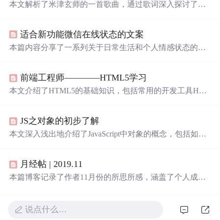
本文解析了米津玄师的一首歌曲，通过歌词深入探讨了歌
手对于失去爱情的深刻感受，以及那份难以释怀的情感如
何成为创作灵感。
适合新功能微信在线状态的文案
本篇内容分享了一系列关于日常生活和个人情感状态的随
笔，包括了从寻找爱情到面对生活的不幸，再到对待生活
的态度等，表达了作者对美好事物的向往及面对困难时的
前端工程师————HTML5学习
乐观心态。
本文介绍了HTML5的基础知识，包括常用的开发工具HBui
lder、HTML5的基本结构（如头部、段落、图像、链接
等）、列表和表单元素，以及页面交互元素和文本层次语
JS之对象的初步了解
义。同时提到了如何在VSCode中创建HTML页面并详细解
释了相关标签的使用方法。
本文深入浅出地介绍了JavaScript中对象的概念，包括如何
通过构造函数和对象字面量两种方式创建对象，以及如何
进行属性的添加、读取、修改和删除等操作。
月经帖 | 2019.11
本篇博客记录了作者11月份的所思所感，涵盖了个人成
长、科技创新、生活方式等多个方面，从10000小时定律的
探讨到GitHub的千年代码保存计划，再到个人技能提升和
生活态度的反思，展现了作者对自我提升和时代变迁的深
说点什么…
刻感悟。