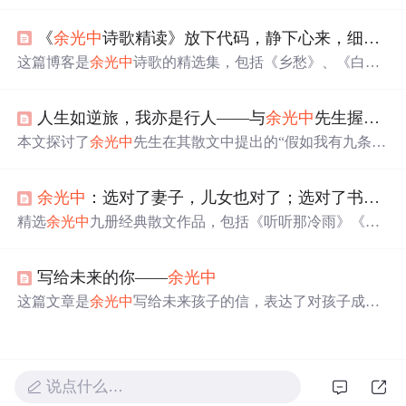
细腻描绘和深深的情感寄托。文章涵盖多个主题，如自然
景观、历史感悟、音乐艺术、人际关系等，体现了作者的
《
余光中
诗歌精读》放下代码，静下心来，细细品读
文学造诣和广阔兴趣。从‘万里长城’的古朴沧桑到‘南半球
的冬天’的遥远想象，再到‘听听那冷雨’的诗意氛围，每一
这篇博客是
余光中
诗歌的精选集，包括《乡愁》、《白
篇都充满了丰富的想象和深刻的情感。文章中还探讨了艺
发》、《夏晨》等作品。诗人以细腻的笔触描绘了对故
术与人生的各种维度，如朋友类型、借钱哲学、幽默理解
乡、亲人和时光流逝的深深眷恋，展现出丰富的情感世
等，展示了
余光中
对生活和文化的独特洞察。
人生如逆旅，我亦是行人——与
余光中
先生握一次手（一）
界。透过文字，读者可以感受到
余光中
对生活、历史和文
化的深刻洞察。
本文探讨了
余光中
先生在其散文中提出的“假如我有九条
命”的概念，每条命代表生活中的一种角色或追求，如现实
生活的应对、家庭责任、友情、阅读、写作、旅行等。文
余光中
：选对了妻子，儿女也对了；选对了书，人生也对了丨好书优选
章通过
余光中
的个人经历，反映了他对于生活、家庭、文
学创作及个人成长的深刻理解。
精选
余光中
九册经典散文作品，包括《听听那冷雨》《逍
遥游》等，感受其独特的文学魅力与深邃情感。这些作品
不仅展现了
余光中
的文学才华，也传递了他对家国情怀的
写给未来的你——
余光中
独特见解。
这篇文章是
余光中
写给未来孩子的信，表达了对孩子成为
一个理想主义者、踏实的人、懂得珍惜感情及不媚俗的期
望。作者强调了理想的重要性，提醒孩子面对困难也要坚
持自我，同时要踏实做人，珍视友情，保持独立思考。
说点什么…