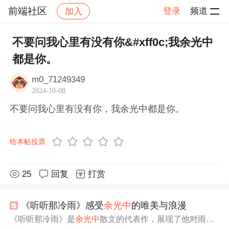
前端社区
登录
频道
加入
帖子详情
社区
前端社区
感慨
不要问我心里有没有你&#xff0c;我余光中
都是你。
m0_71249349
2024-10-08
不要问我心里有没有你，我余光中都是你。
给本帖投票
25
回复
打赏
《听听那冷雨》感受
余光中
的唯美与浪漫
《听听那冷雨》是
余光中
散文的代表作，展现了他对雨的