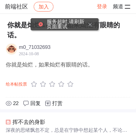
前端社区
登录
频道
加入
帖子详情
社区
前端社区
感慨
服务超时,请刷新
你就是灿烂&#xff0c;如果灿烂有眼睛的
页面重试
话。
m0_71032693
2024-10-08
你就是灿烂，如果灿烂有眼睛的话。
给本帖投票
22
回复
打赏
挥不去的身影
深夜的思绪飘忽不定，总是在宁静中想起某个人，不论天