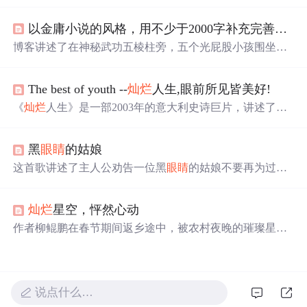
气如何变化，心情总会随之波动。闭上
眼睛
，脑海中浮现
出对方的一颦一笑，但这一切美好却再也回不到过去。作
以金庸小说的风格，用不少于2000字补充完善描原文中述下面的情节，补充描写每个小孩的各自不同的特点、不同的形态、不同的名子一个似有金光，一个铁般亮青光，一个玉般水样品莹，一个瓷般洁白无瑕，一个毛桃般毛...
者疑惑于自己是否还爱着对方，爱为何在那个
灿烂
的七月
戛然而止，而那份情感为何至今仍难以释怀。
博客讲述了在神秘武功五棱柱旁，五个光屁股小孩围坐的
情景。介绍了他们分别是“金铃”“铁锤”“玉镜”“瓷娃”“毛
桃”，描述了他们脸眼鼻嘴形态各异，如“金铃”有
灿烂
眼睛
The best of youth --
灿烂
人生,眼前所见皆美好!
，“铁锤”有坚硬鼻子等，还提及各自体形观感触感特点。
《
灿烂
人生》是一部2003年的意大利史诗巨片，讲述了两
位青年跨越四十年的人生历程，反映了意大利社会变迁。
影片获得了包括坎城影展在内的多个国际奖项。
黑
眼睛
的姑娘
这首歌讲述了主人公劝告一位黑
眼睛
的姑娘不要再为过去
的情感所困扰，鼓励她珍惜眼前人的故事。歌词中充满了
对美好回忆的怀念以及对现实爱情的渴望。
灿烂
星空，怦然心动
作者柳鲲鹏在春节期间返乡途中，被农村夜晚的璀璨星空
深深震撼。多年未见如此壮丽的北斗七星和银河，让他反
思现代城市灰蒙蒙的天空是否意味着真正的进步与发展。
说点什么…