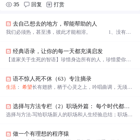
35
回复
打赏
去自己想去的地方，帮能帮助的人
我们必须热，甚至沸，彼此才能相溶。 1、没有可
不可以，只有愿不愿意。 2、我爱在旷野里看夕
阳，听风吹来的方向，与我无关的都遗忘，像树一样生
经典语录，让你的每一天都充满启发
长。 3、与其热闹着引人夺目，步步紧逼，不如
趋向做一个人群之中真实自然的人，不张扬，不
虚
饰，随
【道家关于生死的智语】珍惜身边所有的人，珍惜爱你的
时保持退后的位置。心有所定，只是专注做事。
人，珍惜你身边一直陪伴你的人，珍惜每一份缘，珍惜人
4、美好的人，并不是那么难遇到。难遇到的，是美好而且
生路上的每一次相逢。只要用心去体会，人生才会有
更
多
深爱我们的人。因为深
语不惊人死不休（63）专注摘录
的收获。【励志话语】人生就是由无数的事组成的，有大
事小事，好事坏事，难事易事，喜事哀事。打理好这些
生活
：
希望
长有翅膀，栖于心灵之上，吟唱曲调，无须言
事，就是成功人生；对付不了这些事，生命则必然暗淡。
表，天音袅袅，始终环绕。 你有没有把一件非常简单的事
【励志语录】如果你
希望
主宰...
情坚持做很长时间？例如，每天睡觉之前读5分钟的书，早
选择与方法专栏（2）职场外篇： 每个时代都有自己的机遇
上出发之前做10个俯卧撑，上班的公交车上背20个单词 …
…这些微不足道的努力会给每一天带来看不见的量变，在
选择与方法-写给职场新人的职场和人生经验总结；职场外
坚持了很长一段时间后，这些量变会给你的人生带来质
篇： 每个时代都有自己的机遇
变，渴望已久的变化。——坚持 旅行会改变人的气质，让
人的目光变得
更
加长
做一个有理想的程序猿