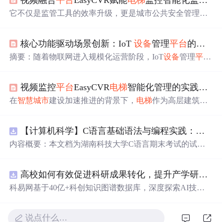
它不仅是监管工具的效率升级，更是城市公共安全管理理
念从应急处置到风险预防的深刻变革。
核心功能驱动场景创新：IoT
设备
管理
平台
的应用探索
摘要：随着物联网进入规模化运营阶段，IoT
设备
管理
平台
成为支撑海量
设备
运行的核心操作系统。
平台
通过标准化
接入、智能监控、自动化运维等能力，在工业、城市、农
视频监控
平台
EasyCVR
电梯
智能化管理的实践应用方案
业等领域创造显著价值。其核心架构包括全生命周期管
理、数据智能处理、零代码控制及端到端安全防护四大模
在
智慧城市
建设加速推进的背景下，
电梯
作为高层建筑的
块，实现从
设备
连接到智能决策的闭环。在工业制造、
智
核心
垂直
交通
工具，其安全运行直接关系到公众生命财产
慧城市
等场景中，
平台
通过预测性维护、动态调度等功
安全，是城市公共安全体系的重要组成部分。
能，显著提升运营效率。现代IoT
平台
已从单纯监控工具升
【计算机科学】C语言基础语法与编程实践：湖南科技大学期末考试核心知识点解析
级为企业数字化转型的关键基础设施，有效降低联网门
内容概要：本文档为湖南科技大学C语言期末考试的试题
槛、优化决策流程，推动商业模式创新。（149字）
库，主要包含多套选择题，涵盖C语言的基础知识点，如
基本数据类型、运算符与表达式、控制结构（if、switch、
高校如何有效促进科研成果转化，提升产学研合作效率？.docx
循环）、数组、字符串处理、函数定义与调用、指针初步
等内容。题目形式为单项选择题，每道题后附有正确答
科易网基于40亿+科创知识图谱数据库，深度探索AI技术
案，旨在帮助学生巩固C语言语法和程序逻辑理解，提升
在技术转移、成果转化、技术经纪、知识产权、产业创
编程实践能力。; 适合人群：适用于高等院校计算机相关专
新、科技招商等
垂直
领域的多样化应用场景，研究科技创
业学习C语言课程的学生，特别是准备期末考试或需要强
说点什么…
新领域的AI+数智化
解决方案
，推动科技创新与产业创新