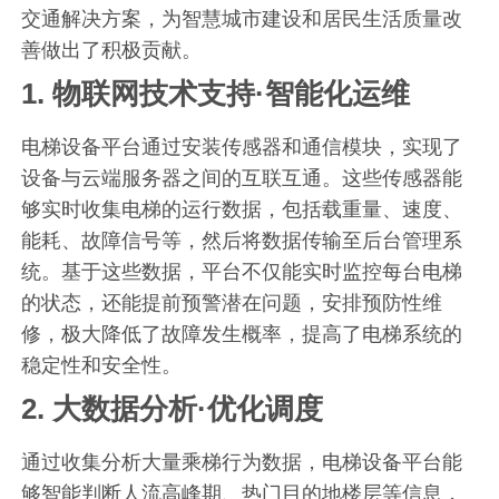
交通解决方案，为智慧城市建设和居民生活质量改
善做出了积极贡献。
1.
物联网技术支持·智能化运维
电梯设备平台通过安装传感器和通信模块，实现了
设备与云端服务器之间的互联互通。这些传感器能
够实时收集电梯的运行数据，包括载重量、速度、
能耗、故障信号等，然后将数据传输至后台管理系
统。基于这些数据，平台不仅能实时监控每台电梯
的状态，还能提前预警潜在问题，安排预防性维
修，极大降低了故障发生概率，提高了电梯系统的
稳定性和安全性。
2.
大数据分析·优化调度
通过收集分析大量乘梯行为数据，电梯设备平台能
够智能判断人流高峰期、热门目的地楼层等信息，