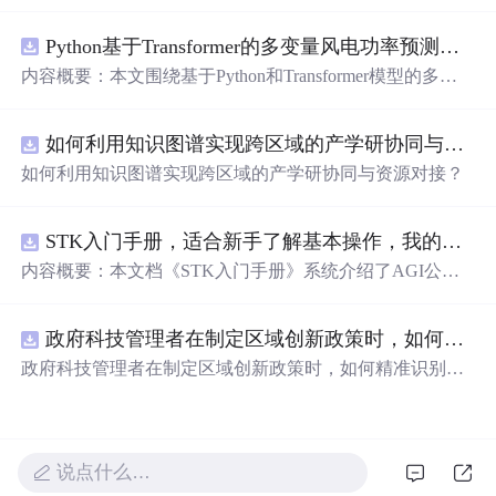
在技术转移、成果转化、技术经纪、知识产权、产业创
新、科技招商等垂直领域的多样化应用场景，研究科技创
Python基于Transformer的多变量风电功率预测研究
新领域的AI+数智化解决方案，推动科技创新与产业创新
智能化发展。
内容概要：本文围绕基于Python和Transformer模型的多变
量风电功率预测展开研究，重点针对短期风电功率预测任
务。研究采用深度学习中的Transformer架构，引入风速、
如何利用知识图谱实现跨区域的产学研协同与资源对接？.docx
温度、湿度等多种气象及运行变量作为输入特征，构建高
精度预测模型。为进一步提升预测的稳健性与可靠性，研
如何利用知识图谱实现跨区域的产学研协同与资源对接？
究结合近端梯度算法求解LASSO分位数回归，优化模型在
不确定性环境下的输出表现，增强预测结果的置信区间估
计能力。该技术是机器学习与新能源领域深度融合的典型
STK入门手册，适合新手了解基本操作，我的主页还有进阶教程
应用，旨在提高风电并网的稳定性与电网调度的科学性。;
内容概要：本文档《STK入门手册》系统介绍了AGI公司
适合人群：具备Python编程基础，熟悉主流深度学习框架
开发的Satellite Tool Kit（STK）软件的基本用法与核心功
（如PyTorch或TensorFlow）的研究生、科研人员，以及从
能，涵盖用户界面操作、地图窗口设置、各类对象（如卫
事新能源发电预测、电力系统调度、智能电网优化等相关
政府科技管理者在制定区域创新政策时，如何精准识别不同区域间的创新差距？.docx
星、航天器、设施、传感器等）的创建与属性定义，以及
工作的技术人员。; 使用场景及目标：①应用于风电场实际
高级分析模块如高精度轨道预测（HPOP）、长周期轨道
政府科技管理者在制定区域创新政策时，如何精准识别不
运行中的短期功率预测系统，辅助电网进行精准负荷调配
内容概要：预测（LOP）、地形本文档为与高分辨率地图
同区域间的创新差距？
与调度决策；②作为科研项目的技术蓝本，用于复现、改
《STK入门手册》，介绍了Sat的应用。手册还详细说明了
进或扩展基于Transformer的时间序列预测模型；③探索LA
Scellite Tool Kit（STK）软件的基本用enarios的时间设置、
SSO分位数回归与深度学习模型的融合机制，提升预测结
单位法与核心功能，配置、数据库管理重点涵盖用户界面
说点什么…
果的概率性输出与风险评估能力。; 阅读建议：此资源适用
操作、地图窗口设置、场景及动画演示等功能，帮助用户
于已掌握机器学习与深度学习基础知识的读者，建议结合