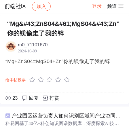
前端社区
登录
频道
加入
帖子详情
社区
前端社区
感慨
“Mg&#43;ZnS04&#61;MgS04&#43;Zn”
你的镁偷走了我的锌
m0_71101670
2024-10-09
“Mg+ZnS04=MgS04+Zn”你的镁偷走了我的锌
给本帖投票
23
回复
打赏
产业园区运营负责人如何识别区域间产业协同机会？.docx
科易网基于40亿+科创知识图谱数据库，深度探索AI技术