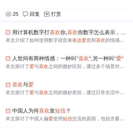
25
回复
打赏
用计算机数字打
喜欢
你,
喜欢
你数字怎么表示，“我
本文介绍了如何使用数字谐音来
表达
爱
意和
喜欢
的情感，
例如520代表
我
爱
你
，5730代表我
喜欢
你等。这些数字组合
常用于网络聊天、
短信
或社交媒体上
表达
情感。
人世间有两种情感：一种叫"
喜欢
",另一种叫"
爱
"
本文探讨了
爱
与
喜欢
之间的微妙区别，通过多个场景对比
了两者在情感
表达
、行为表现及
心
理状态上的不同，帮助
读者
更
好地理解这两种情感。
喜欢
与
爱
本文探讨了
爱
与
喜欢
之间的微妙差别，通过日常生活中的
各种场景对比两者的
心
态与行为表现，揭示了这两种情感
的不同之处。
中国人为何
喜欢
发
短信
？
本文探讨了中国人偏
爱
使用
短信
交流的原因，包括含蓄的
文化传统、节省成本、文字的情感价值及浪漫因素等，并
分析了
短信
在日常生活中的独特作用。