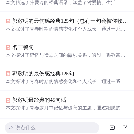
本文精选了张爱玲的经典语录，涵盖了对爱情、生活、时
间等主题的深刻感悟。通过这些语录，读者可以感受到张
爱玲独特的文学魅力。
郭敬明的最伤感经典125句（总有一句会被你收藏在心里）（看了顶哦）
本文探讨了青春时期的情感变化和个人成长，通过一系列
富有哲理的句子，表达了对过往岁月的怀念与对未来的期
待。
名言警句
本文探讨了记忆与遗忘之间的微妙关系，通过一系列富有
哲理的话语，揭示了人们在面对过往时复杂的情感体验。
文章深入剖析了个体如何在时间的流逝中寻找自我，以及
郭敬明的最伤感经典125句
那些曾经深刻影响我们的事物是如何在记忆中逐渐模糊。
本文探讨了青春时期的情感变化和个人成长，通过一系列
富有哲理的句子，展现了年轻人面对爱情、友情及自我认
知时的复杂心境。
郭敬明最经典的45句话
本文探讨了青春岁月中记忆与遗忘的主题，通过细腻的情
感描写展现了个人成长过程中的喜怒哀乐。文章强调了时
光流逝中不变的情感价值，以及面对变化世界的个人态
度。
说点什么…