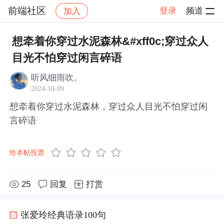
前端社区
登录
频道
加入
帖子详情
社区
前端社区
感慨
想牵着你穿过水泥森林&#xff0c;穿过众人
目光不怕穿过闲言碎语
听风细雨吹。
2024-10-09
想牵着你穿过水泥森林，穿过众人目光不怕穿过闲
言碎语
给本帖投票
25
回复
打赏
张爱玲经典语录100句