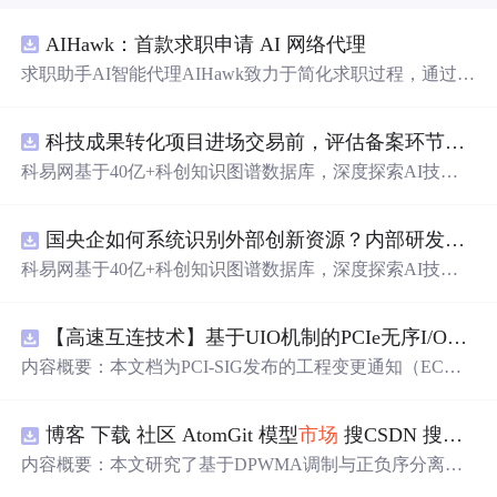
AIHawk：首款求职申请 AI 网络代理
求职助手AI智能代理AIHawk致力于简化求职过程，通过自
动化职位申请流程。借助人工智能，它能够帮助用户以定
制化的方式申请多个职位。
科技成果转化项目进场交易前，评估备案环节需要准备哪些材料？.docx
科易网基于40亿+科创知识图谱数据库，深度探索AI技术
在技术转移、成果转化、技术经纪、知识产权、产业创
新、科技招商等垂直领域的多样化应用场景，研究科技创
国央企如何系统识别外部创新资源？内部研发体系完善，但对外部高校、中小科技企业技术能力缺乏动态认知。.docx
新领域的AI+数智化解决方案，推动科技创新与产业创新
智能化发展。
科易网基于40亿+科创知识图谱数据库，深度探索AI技术
在技术转移、成果转化、技术经纪、知识产权、产业创
新、科技招商等垂直领域的多样化应用场景，研究科技创
【高速互连技术】基于UIO机制的PCIe无序I/O扩展：多路径架构下内存请求的高性能传输与排序控制方案设计
新领域的AI+数智化解决方案，推动科技创新与产业创新
智能化发展。
内容概要：本文档为PCI-SIG发布的工程变更通知（EC
N），介绍了名为“无序输入/输出（Unordered I/O, UIO）”
的新功能，旨在解决传统PCI/PCIe架构中严格的顺序传输
博客 下载 社区 AtomGit 模型
市场
搜CSDN 搜索 AI 搜索 会员中心 创作中心 基于DPWMA调制与正负序分离的ANPC三电平并网逆变器前馈控制策略研究（Simulink仿真实现）
规则对多路径拓扑和高性能IO系统的限制。UIO基于Flit模
式，定义了一套新的TLP（事务层包）类型和规则，允许
内容概要：本文研究了基于DPWMA调制与正负序分离的
请求方（Requester）自主管理数据顺序，支持多路径路
ANPC三电平并网逆变器前馈控制策略，旨在解决传统三