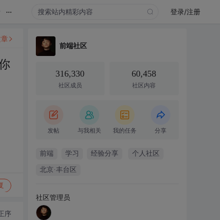
...
录
登录/注册
文章
前端社区
你
316,330
60,458
社区成员
社区内容
发帖
与我相关
我的任务
分享
前端
学习
经验分享
个人社区
北京·丰台区
复
社区管理员
正序