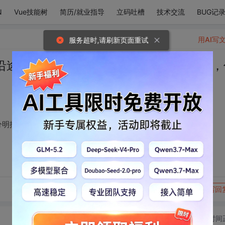
N
Vue技能树
简历/就业指导
立码吐槽
技术交流
BUG记
用AI写
服务超时,请刷新页面重试
沿途的星辰也想粒粒分明摘取下来交由你，
分明摘取下来交由你，你可不可以等我。
转发到动态
举报
写回
切换为时间