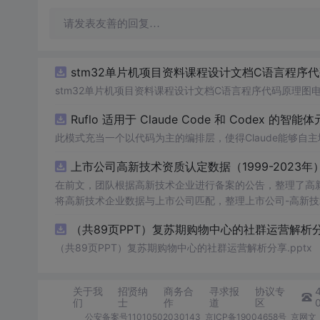
请发表友善的回复…
stm32单片机项目资料课程设计文档C语言程序
stm32单片机项目资料课程设计文档C语言程序代码原理图
Ruflo 适用于 Claude Code 和 Codex 的智能
此模式充当一个以代码为主的编排层，使得Claude能够
上市公司高新技术资质认定数据（1999-2023年
在前文，团队根据高新技术企业进行备案的公告，整理了高新技术企
将高新技术企业数据与上市公司匹配，整理上市公司-高新技术资质认定数据，
公司-高新技术资质认定数据 数据年份：1999-2023年 数据样本：6.45万条 数据来源：全国高新技术企业认定管理工作领导小组办公室
（共89页PPT）复苏期购物中心的社群运营解析分享
数据
说
明：包含认定次数、初次公告等 相关数据：高新技术企业数据库 二、数据指标 年份 股票代码 股票简称 中文全称 行业名称 行业代
码 省份 城市 区县 省份代码 城市代码 区县代码 首次上市
（共89页PPT）复苏期购物中心的社群运营解析分享.pptx
关于我
招贤纳
商务合
寻求报
协议专
们
士
作
道
区
公安备案号11010502030143
京ICP备19004658号
京网文〔