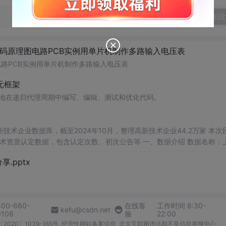
发表回
代码原理图电路PCB实例用单片机制作多路输入电压表
电路PCB实例用单片机制作多路输入电压表
体元框架
自主地在递归代理周期中编写、编辑、测试和优化代码。
）
业数据库，截至2024年10月，整理高新技术企业44.2万家 本次团队
包含认定次数、初次公告等 一、数据介绍 数据名称：上市
.pptx
年份 上市状态 有过高新技术企业认定 认定次数 初次认定年份 初次公告年份
400-660-
在线客
工作时间 8:30-
kefu@csdn.net
0108
服
22:00
2020〕1039-165号
经营性网站备案信息
北京互联网违法和不良信息举报中心