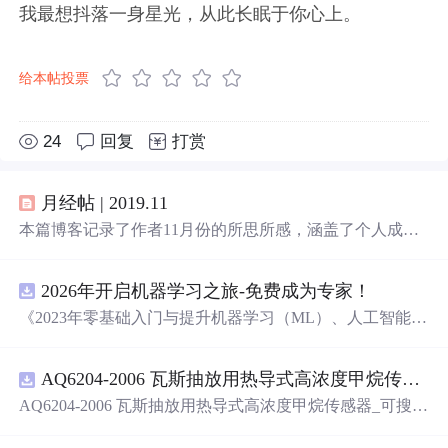
我最想抖落一身星光，从此长眠于你心上。
给本帖投票
24
回复
打赏
月经帖 | 2019.11
本篇博客记录了作者11月份的所思所感，涵盖了个人成
长、科技创新、
生活
方式等多个方面，从10000小时定律的
探讨到GitHub的千年代码保存计划，再到个人技能提升和
2026年开启机器学习之旅-免费成为专家！
生活
态度的反思，展现了作者对自我提升和时代变迁的深
刻感悟。
《2023年零基础入门与提升机器学习（ML）、人工智能
（AI）的全指南，涵盖最新动态与前沿技术！》
AQ6204-2006 瓦斯抽放用热导式高浓度甲烷传感器-可搜索.pdf
AQ6204-2006 瓦斯抽放用热导式高浓度甲烷传感器_可搜
索.pdf