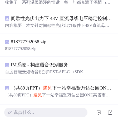
收集了一系列温馨浪漫的情话，每一句都充满了深情与爱
意，适合用来表达对心爱之人的感情。
间歇性光伏出力下 48V 直流母线电压稳定控制及储能双向充放电闭环调控体系研究（Simulink仿真实现）
内容概要：本文针对间歇性光伏出力条件下48V直流母线
电压稳定控制及储能双向充放电闭环调控问题，提出一种
基于离网光伏直流微网系统的协同控制体系。通过构建包
818777792058.zip
含光伏阵列、Boost型DC-DC变换器、双向DC-DC变换器
与锂离子电池储能系统的完整拓扑结构，结合光伏最大功
818777792058.zip
率点跟踪（MPPT）技术和储能系统的双向功率调节能
力，实现对功率供需失衡的有效抑制。系统采用分层控制
架构，集成电压外环与电流内环双闭环控制策略，确保在
IM系统 - 构建语音识别服务
光照强度波动、负载突变等动态工况下维持母线电压稳
百度智能云短语音识别REST-API-C++SDK
定。在Simulink环境中搭建全系统仿真模型，验证了控制策
略在多种扰动场景下的有效性与鲁棒性，显著提升了微网
在无外部电网支撑下的自主运行能力和电能质量水平。; 适
（共89页PPT）
遇见
下一站幸福暨万达公园ONE某省市热气球生活艺术节活动策划方案.pptx
合人群：具备电力电子、自动控制与新能源系统基础知识
（共89页PPT）
遇见
下一站幸福暨万达公园ONE某省市热
的电气工程及相关专业研究生、科研人员，以及从事光伏
气球生活艺术节活动策划方案.pptx
储能系统、直流微网设计与仿真的工程技术人员。; 使用场
景及目标：①用于教学与科研中离网型光伏直流微网系统
说点什么…
的建模与仿真分析；②指导实际工程中48V直流微网的电