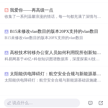
感。无论是初次见面的心动，还是长久相伴的深情，都能
在这里找到共鸣。每一条情话都精心挑选，旨在表达对另
我爱你——再高级一点
一半深深的爱意。
收集了一系列温馨浪漫的情话，每一句都充满了深情与爱
意，适合用来表达对心爱之人的感情。
B15未修改vlan数目的版本20PX支持的vlan数目
B15未修改vlan数目的版本20PX支持的vlan数目
高校技术转移办公室人员如何利用院所创新知识图谱发现技术转化瓶颈？.docx
科易网基于40亿+科创知识图谱数据库，深度探索AI技术
在技术转移、成果转化、技术经纪、知识产权、产业创
新、科技招商等垂直领域的多样化应用场景，研究科技创
太阳能供电障碍灯：航空安全合规与新能源基础设施建设驱动的离网照明市场.docx
新领域的AI+数智化解决方案，推动科技创新与产业创新
智能化发展。
太阳能供电障碍灯：航空安全合规与新能源基础设施建设
驱动的离网照明市场
说点什么…