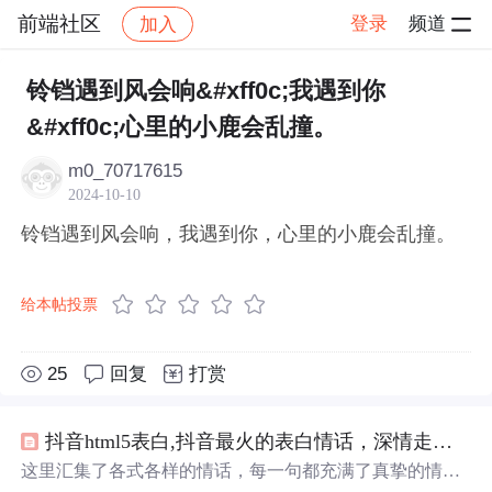
前端社区
登录
频道
加入
帖子详情
社区
前端社区
感慨
铃铛遇到风会响&#xff0c;我遇到你
&#xff0c;心里的小鹿会乱撞。
m0_70717615
2024-10-10
铃铛遇到风会响，我遇到你，心里的小鹿会乱撞。
给本帖投票
25
回复
打赏
抖音html5表白,抖音最火的表白情话，深情走心，恋爱必备
这里汇集了各式各样的情话，每一句都充满了真挚的情