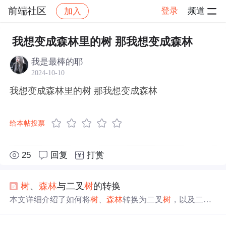
前端社区
登录
频道
加入
帖子详情
社区
前端社区
感慨
我想变成森林里的树 那我想变成森林
我是最棒的耶
2024-10-10
我想变成森林里的树 那我想变成森林
给本帖投票
25
回复
打赏
树
、
森林
与二叉
树
的转换
本文详细介绍了如何将
树
、
森林
转换为二叉
树
，以及二叉
树
转换回
树
和
森林
的过程。转换涉及加线、抹线、旋转等
操作，以及
森林
的合并。此外，还提到了
树
的先序、后序