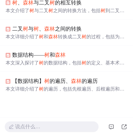
树
、
森林
与二叉
树
的相互转换
和层序遍历与二叉
树
的关系。
本文介绍了
树
与二叉
树
之间的转换方法，包括
树
到二叉
树
、
森林
到二叉
树
以及二叉
树
到
森林
的具体步骤。通过这些
转换规则，可以实现不同数据结构间的灵活互换。
二叉
树
与
树
、
森林
之间的转换
本文详细介绍了
树
和
森林
转换成二叉
树
的过程，包括为相
邻兄弟结点加线、保留长子连线并旋转
树
结构，以及
森林
中各
树
转化为二叉
树
后通过根结点链接的方法。同时，阐
数据结构——
树
和
森林
述了二叉
树
还原成
树
和
森林
的步骤，强调了右孩子在转换
过程中的关键作用。
本文深入探讨了
树
的数据结构，包括
树
的定义、基本术
语、性质以及
森林
的概念。重点讲解了二叉
树
的类型，如
满二叉
树
、完全二叉
树
和二叉排序
树
，并介绍了二叉
树
的
【数据结构】
树
的遍历、
森林
的遍历
存储结构和遍历方法。此外，还讨论了
树
和二叉
树
之间的
转换以及
森林
与二叉
树
的转换。最后，通过实例解析了如
本文详细介绍了
树
的遍历，包括先根遍历、后根遍历和层
何根据遍历序列重建二叉
树
，并给出了相关考试题目的解
次遍历，并给出了具体的序列示例。同时，也阐述了
森林
答。
的遍历方法，包括先根遍历、后根遍历和层次遍历，同样
附有遍历序列。通过本文，读者可以深入理解
树
和
森林
的
遍历概念。
说点什么…