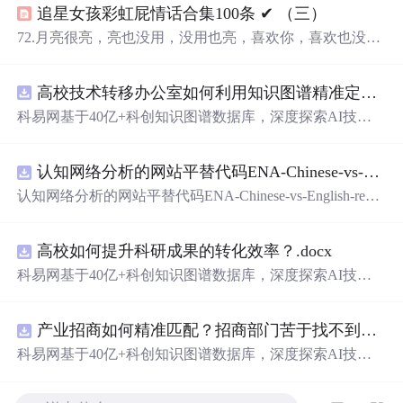
追星女孩彩虹屁情话合集100条 ✔︎ （三）
72.月亮很亮，亮也没用，没用也亮，喜欢你，喜欢也没
用，没用也喜欢。 73.这眼能所见的，耳能听闻的，不是肩
上梅枝，不是山中细雨，不是苦酒山河，而是你。 74.你
高校技术转移办公室如何利用知识图谱精准定位产业需求与技术适配点？.docx
啊，大抵就是那陈年清酿，那七月急雨，是那词不达意的
温柔，是我的心上人天上月。 75.如果每
一片
空气
，都
带
着
科易网基于40亿+科创知识图谱数据库，深度探索AI技术
可以看见的
味道
，那你
周围
就是我最
爱
的
水蜜桃
软糖
味儿
在技术转移、成果转化、技术经纪、知识产权、产业创
。 76.有空和我去看个星星晒个月亮吗，月亮和星星没空的
新、科技招商等垂直领域的多样化应用场景，研究科技创
话，那我们就去路灯...
认知网络分析的网站平替代码ENA-Chinese-vs-English-reproducible.zip
新领域的AI+数智化解决方案，推动科技创新与产业创新
智能化发展。
认知网络分析的网站平替代码ENA-Chinese-vs-English-repro
ducible.zip
高校如何提升科研成果的转化效率？.docx
科易网基于40亿+科创知识图谱数据库，深度探索AI技术
在技术转移、成果转化、技术经纪、知识产权、产业创
新、科技招商等垂直领域的多样化应用场景，研究科技创
产业招商如何精准匹配？招商部门苦于找不到符合产业链补链强链方向的目标企业怎么办？.docx
新领域的AI+数智化解决方案，推动科技创新与产业创新
智能化发展。
科易网基于40亿+科创知识图谱数据库，深度探索AI技术
在技术转移、成果转化、技术经纪、知识产权、产业创
新、科技招商等垂直领域的多样化应用场景，研究科技创