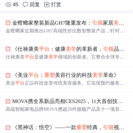
45
回复
打赏
金螳螂家整装新品GH7隆重发布：
引领
家居
美学
新
金螳螂家近期推出GH7高端性价比数智整装产品，针对改
善型家庭需求，提供设计
美学
与实用并重的家装解决方
案。通过优化供应链和生产流程，实现极致性价比，标配
《仕禄康美
平台
：健康
美学
的革新者，
引领
品质生活新篇章》
高端配置，满足个性化需求。
仕禄康美
平台
是健康
美学
领域的创新者。它整合全球专家
资源，为用户提供全方位方案；利用大数据分析、人工智
能等技术
重塑
用户体验；搭建社区促进互动；举办教育活
《美业
平台
：
重塑
美容行业的科技
美学
革命》
动培养用户意识；跨界合作拓展服务边界，
引领
行业向专
业化、个性化、科技化发展。
美业
平台
正以科技改变传统美容服务。它实现预约服务自
动化，利用大数据与人工智能提供个性化护肤方案，开设
知识板块并促进社区交流，建立透明定价与评价体系，还
MOVA携全系新品亮相CES2025，11大首创技术
引
优化供应链、引入先进设备。这些举措提升行业效率与服
务质量，
引领
行业革新。
高端智能家电品牌MOVA携超20件旗舰产品及十一项首创
技术亮相CES。其智能清洁及个护产品获奖，全品类产品
重塑
智能家居体验。MOVA注重技术创新、设计
美学
，有
《黑神话：悟空》——一款
重塑
经典，
引领
视觉与玩法革新的游戏力作
完善体系，已布局30多个国家和地区，未来将强化全球化