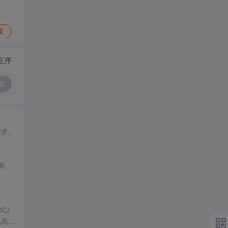
复
正序
复
需求。
测
C/
试高频