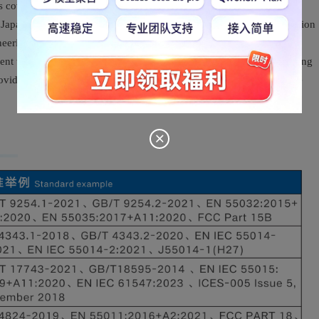
ds cover global, such as national standard GB. European standard
pan MIC, Korea KC and so on. Testing products include information
neering medicine,UPS, communication products, industrial products,
nt three-phase electricity to meet the testing requirements of charging
ovide customized solutions according to customers', such as provide