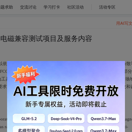
问题求助
交流讨论
学习打卡
社区活动
活动专区
用AI写
MC电磁兼容测试项目及服务内容
以依据不同的标准进行辐射骚扰、传导强扰、电磁抗干扰、辐射杂散
C、加拿大IC、台湾BSIM/NCC、日本MIC、韩国KC等全球大部
工具、工科医、 UPS、通信产品、工业产品、医疗产品等，且各场
要求。也可根据客户个性化的需求提供定制化解决方案，提供整改和
boratories in Dongguan and Shenzhen, which can carry out electromagn
 as radiation disturbance, conducted disturbance, electromagnetic anti-