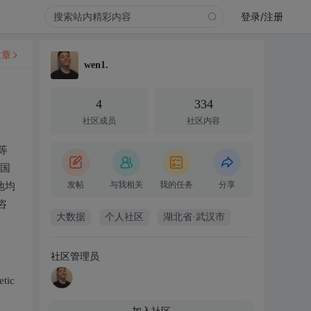
登录/注册
文章
wen1.
4
334
社区成员
社区内容
等
分国
发帖
与我相关
我的任务
分享
地均
咨
大数据
个人社区
湖北省·武汉市
社区管理员
etic
加入社区