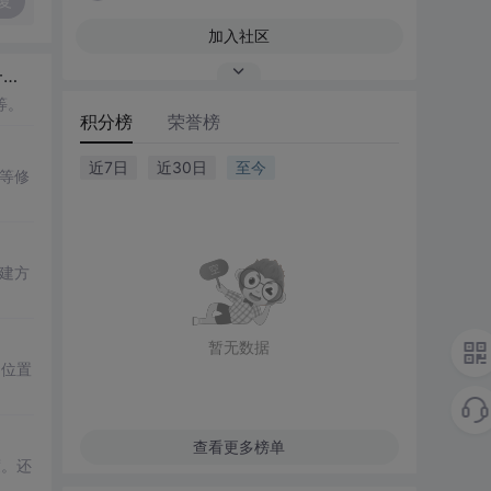
复
加入社区
.
等。
积分榜
荣誉榜
近7日
近30日
至今
等修
创建方
暂无数据
、位置
查看更多榜单
度。还