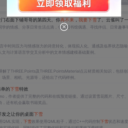
发表回
2进门右面下铺哥哥的第四天。你
再不来
，
我要
下雪
了。云雀叫了一整天。..
同学的情感、分享日常生活点滴，包括图书馆偶遇、寻找伴侣、日常趣事
语言中时间压力与情感张力的诗意转化，体现拟人化、通感及临界状态隐喻
人文与计算语言学交叉分析中的文本情感建模基础案例。
了THREE.Points及THREE.PointsMaterial点云材质相关知识，包括
、场景、相机、光源等，还给出了代码样例。
简单的
下雪
特效
emo，作者提供了完整的代码和在线预览链接。通过设置雪花图片、尺寸
动，还有机会赢取书籍奖品。
味开发之让你的桌面
下雪
用QML实现，
下雪
效果使用QML粒子，通过C++代码控制
下雪
状态和速
窗口透明的实现代码，同时提供了完整代码和可执行程序的下载链接。