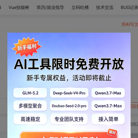
N
Vue技能树
简历/就业指导
立码吐槽
技术交流
BUG记
用AI写
转发到动态
举报
写回
切换为时间