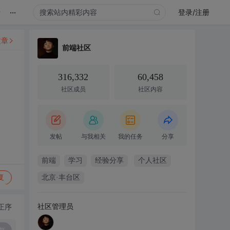
...
录
登录/注册
文章
前端社区
316,332
60,458
社区成员
社区内容
发帖
与我相关
我的任务
分享
前端
学习
经验分享
个人社区
复
北京·丰台区
社区管理员
正序