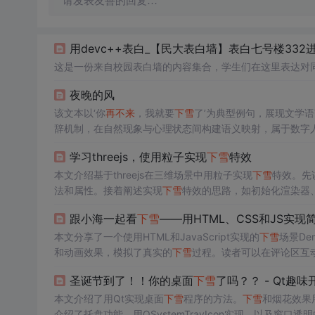
请发表友善的回复…
用devc++表白_【民大表白墙】表白七号楼33
这是一份来自校园表白墙的内容集合，学生们在这里表达对
夜晚的风
该文本以‘你
再不来
，我就要
下雪
了’为典型例句，展现文学
辞机制，在自然现象与心理状态间构建语义映射，属于数字
学习threejs，使用粒子实现
下雪
特效
本文介绍基于threejs在三维场景中用粒子实现
下雪
特效。先讲解
法和属性。接着阐述实现
下雪
特效的思路，如初始化渲染器
跟小海一起看
下雪
——用HTML、CSS和JS实现
本文分享了一个使用HTML和JavaScript实现的
下雪
场景D
和动画效果，模拟了真实的
下雪
过程。读者可以在评论区互
圣诞节到了！！你的桌面
下雪
了吗？？ - Qt趣
本文介绍了用Qt实现桌面
下雪
程序的方法。
下雪
和烟花效果
介绍了托盘功能，用QSystemTrayIcon实现，以及