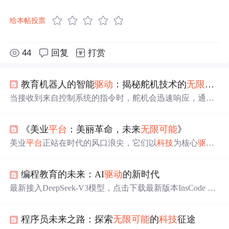
给本帖投票
44
回复
打赏
教育机器人的智能
驱动
：揭秘舵机技术的
无限
可能
当接收到来自控制系统的指令时，舵机会迅速响应，通过
电机
驱动
减速器转动，同时位置传感器实时监测转动的角
度和速度，确保动作的精准执行。这一过程看似简单，实
《美业
平台
：美丽革命，未来
无限
可能
》
则涉及了复杂的机械传动和电子控制技术，正是这些技术
的融合，让舵机在教育机器人中发挥出了巨大的潜力。它
美业
平台
正站在时代的风口浪尖，它们以
科技
为核心
驱动
就像机器人的“关节”，通过精准的转动和定位，控制着机
力，不断拓展服务边界，优化用户体验，引领着整个行业
械臂的伸展、旋转，轮子的转向，甚至是头部的摆动。这
的革新方向。未来，我们有理由相信，这些
平台
将进一步
种动手实践的学习方式，不仅激发了学生们对
科技
的兴趣
编程教育的未来：AI
驱动
的新时代
深化与消费者的连接，提供更多元化、个性化、高品质的
和好奇心，还培养了他们的创新思维和解决问题的能力。
服务，使每个人都能够发现并展现自己独一无二的美。在
最新接入DeepSeek-V3模型，点击下载最新版本InsCode AI
这些技术的创新，将为教育机器人带来更多的
可能
性和应
美业
平台
的推动下，美丽不再是遥不可及的梦想，而是一
IDE 编程教育的未来：AI
驱动
的新时代 随着
科技
的飞速发
用场景。
种人人皆可触及的生活态度和自我表达的方式。
展，编程教育正迎来前所未有的变革。传统的编程学习方
程序员未来之路：探索
无限
可能
的
科技
征途
式往往让初学者望而却步，复杂的技术细节和繁冗的开发