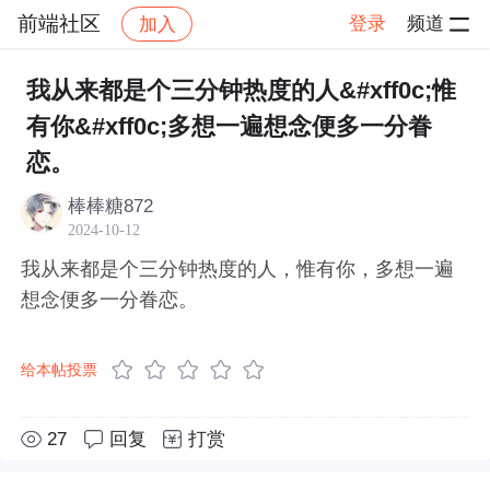
前端社区
登录
频道
加入
帖子详情
社区
前端社区
感慨
我从来都是个三分钟热度的人&#xff0c;惟
有你&#xff0c;多想一遍想念便多一分眷
恋。
棒棒糖872
2024-10-12
我从来都是个三分钟热度的人，惟有你，多想一遍
想念便多一分眷恋。
给本帖投票
27
回复
打赏