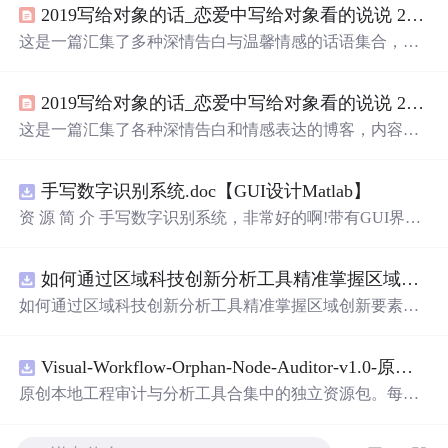
2019写给对象的话_恋爱中写给对象看的说说 2019最流行的情侣间情话真实浪漫
这是一篇汇集了多种深情告白与温馨情感的话语集合，展
现了爱情中细腻的情感和对另一半的深深
眷恋
。每一句话
都充满诗意，触动人心，表达了爱意的真挚与永恒，揭示
2019写给对象的话_恋爱中写给对象看的说说 2019情侣间情话真实浪漫
了幸福与陪伴的主题。
这是一篇汇集了各种深情告白和情感表达的博客，内容包
括对爱人的思念、承诺、依赖与期待，展现了爱情中温
馨、甜蜜和坚韧的一面。每一句话都充满诗意和情感，体
手写数字识别系统.doc【GUI设计Matlab】
现了对爱情的深深
眷恋
和对幸福的向往。
资 源 简 介 手写数字识别系统，非常好的啊!带有GUI界
面，使用方
便
! 详 情 说 明 用这个手写数字识别系统，你可
以轻松地识别手写数字。这个系统不仅功能强大，而且还
如何通过区域科技创新分析工具精准掌握区域创新要素分布与产业链融合现状？.docx
带有直观的图形用户界面（GUI），非常容易使用。你只
需要将手写数字输入系统，它将立即给出准确的识别结
如何通过区域科技创新分析工具精准掌握区域创新要素分
果。这个系统可以在各种场景中使用，无论是学校、工作
布与产业链融合现状？
还是日常生活，都能为你提供快速和准确的识别服务。它
是一个非常方
便
和实用的工具，你一定会喜欢它的！
Visual-Workflow-Orphan-Node-Auditor-v1.0-原创源码与文档.zip
原创本地工程审计与分析工具合集中的独立资源包。每个
ZIP包含完整源码、3项自动化测试、可复现合成示例、离
线HTML、JSON与SVG报告、1080×720真实运行效果图、