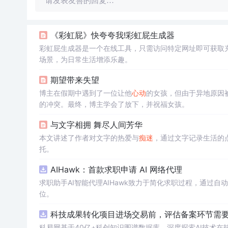
请发表友善的回复…
《彩虹屁》快夸夸我!彩虹屁生成器
彩虹屁生成器是一个在线工具，只需访问特定网址即可获取
场景，为日常生活增添乐趣。
期望带来失望
博主在假期中遇到了一位让他
心动
的女孩，但由于异地原因
的冲突。最终，博主学会了放下，并祝福女孩。
与文字相拥 舞尽人间芳华
本文讲述了作者对文字的热爱与
痴迷
，通过文字记录生活的
托。
AIHawk：首款求职申请 AI 网络代理
求职助手AI智能代理AIHawk致力于简化求职过程，通过
位。
科技成果转化项目进场交易前，评估备案环节需要准
科易网基于40亿+科创知识图谱数据库，深度探索AI技术