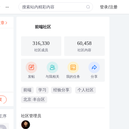
...
录
登录/注册
文章
前端社区
316,330
60,458
社区成员
社区内容
发帖
与我相关
我的任务
分享
前端
学习
经验分享
个人社区
复
北京·丰台区
社区管理员
正序