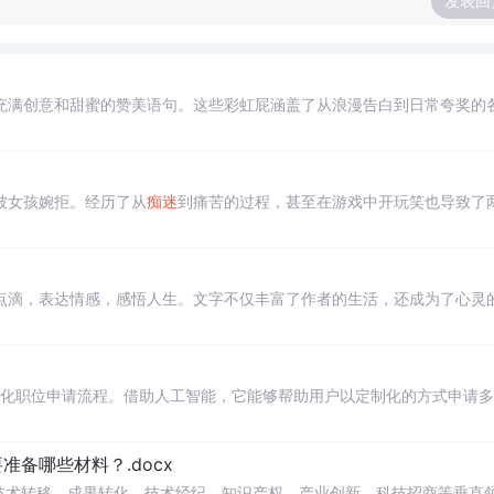
发表回
充满创意和甜蜜的赞美语句。这些彩虹屁涵盖了从浪漫告白到日常夸奖的
被女孩婉拒。经历了从
痴迷
到痛苦的过程，甚至在游戏中开玩笑也导致了
点滴，表达情感，感悟人生。文字不仅丰富了作者的生活，还成为了心灵
自动化职位申请流程。借助人工智能，它能够帮助用户以定制化的方式申请
备哪些材料？.docx
在技术转移、成果转化、技术经纪、知识产权、产业创新、科技招商等垂直