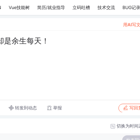
N
Vue技能树
简历/就业指导
立码吐槽
技术交流
BUG记
用AI写
却是余生每天！
转发到动态
举报
写回
切换为时间