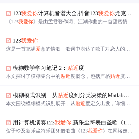
123
我
爱
你
计算机音谱大全,抖音123
我
爱
你
尤克里里琴谱 123
《123
我
爱
你
》是由孟君酱作词、江潮作曲的一首甜蜜情
歌，收录于2017年12月25日。歌曲旋律轻快，歌词温馨浪
漫，表达了恋人之间的甜蜜情感。
123
我
爱
你
这是一首充满
爱
意的情歌，歌词中表达了歌手对恋人的深
情厚意与承诺，通过
贴近
耳朵
轻声诉说的方式，传达了永
恒的
爱
情誓言。
模糊数学学习笔记 2：
贴近
度
本文探讨了模糊集合中的
贴近
度概念，包括严格
贴近
度的
定义及其计算公式，内外积的概念与性质，以及如何结合
内外积定义格
贴近
度来衡量两个模糊集合的接近程度。格
模糊模式识别：从
贴近
度到分类决策的Matlab实践
贴近
度的性质也被详细讨论。
本文围绕模糊模式识别展开，从
贴近
度定义出发，详细介
绍海明、欧几里得、黎曼、格
贴近
度的计算方法，结合最
大隶属原则与择近原则解析识别流程。通过年龄分类、茶
用计算机演奏123
我
爱
你
,新乐尘符表白圣歌《123
我
叶质量分级案例展示应用，还给出MATLAB实现代码，验
证理论可行性，在图像、语言处理领域前景广阔。
贺子玲及新乐尘符乐团凭借歌曲《123
我
爱
你
》在网络走
红，该曲以其甜蜜浪漫的风格深受听众喜
爱
，并引发翻唱