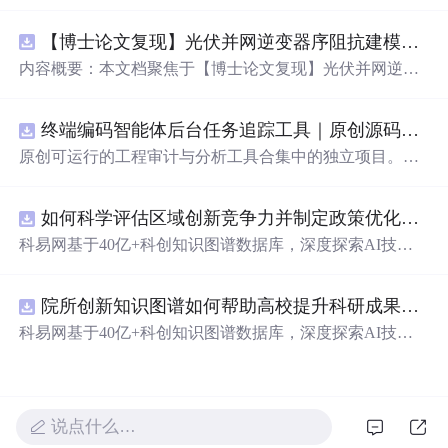
法（Discontinuous Galerkin Method）在求解线性和非线性
平流方程中的一维数值实现方案，并提供了完整的MATLA
【博士论文复现】光伏并网逆变器序阻抗建模、扫频辨识与弱电网交互稳定性分析【阻抗建模、验证扫频法】（Matlab代码、Simulink仿真实现）
B代码实现。该方法在处理偏微分方程特别是具有间断解
或高梯度特征的问题时展现出优异的稳定性和精度。文中
内容概要：本文档聚焦于【博士论文复现】光伏并网逆变
系统阐述了算法的核心原理、空间离散化策略、时间推进
器序阻抗建模、扫频辨识与弱电网交互稳定性分析，提供
机制以及边界条件的处理方式，通过具体编程实例展示如
了完整的Matlab代码与Simulink仿真实现方案。内容涵盖基
何在MATLAB环境中实现该数值方法，并辅以典型算例验
终端编码智能体后台任务追踪工具｜原创源码+测试+离线报告
于谐波线性化的并网VSG逆变器正负序阻抗建模、锁相环
证其有效性和可靠性。此外，文章还强调科研工作中“借
与电流环的小信号建模、扫频法辨识系统阻抗、奈奎斯特
原创可运行的工程审计与分析工具合集中的独立项目。每
力”与创新思维的重要性，鼓励研究者在夯实理论基础的同
稳定性判据的应用，以及在弱电网条件下逆变器与电网交
个压缩包包含完整 Node.js、HTML、CSS、JavaScript 源
时勇于探索新思路。; 适合人群：具备偏微分方程数值解法
互稳定性的仿真验证全过程。通过理论推导与仿真实践相
码，内置合成示例、3 项自动化验收、离线 HTML/JSON/S
基础知识、熟悉MATLAB编程，从事计算数学、流体力
结合，帮助读者掌握新能源并网系统稳定性分析的核心技
如何科学评估区域创新竞争力并制定政策优化策略？.docx
VG 报告、1080×720 运行效果图、README、运行说明、
学、物理建模及相关领域的研究生、科研人员及工程技术
术与工程实现方法。; 适合人群：具备电力电子、自动控制
MIT License 与原创授权声明。零第三方运行依赖，不包含
科易网基于40亿+科创知识图谱数据库，深度探索AI技术
开发者。; 使用场景及目标：① 学习并掌握节点不连续伽
理论基础，熟悉Matlab/Simulink环境，从事新能源发电、并
榜单产品源码、官方素材、论文、账号数据或未授权内
在技术转移、成果转化、技术经纪、知识产权、产业创
辽金方法的基本理论与实现流程；② 利用所提供的MATL
网控制或电力系统稳定性研究的研究生、科研人员及工程
容。适合 AI 工程、前端、运维和质量团队用于本地预检、
新、科技招商等垂直领域的多样化应用场景，研究科技创
AB代码开展线性和非线性平流方程的数值模拟实验；③
师。; 使用场景及目标：① 复现博士论文中关于光伏并网
教学演示与二次开发。运行方法：Node.js 18+ 下执行 npm
院所创新知识图谱如何帮助高校提升科研成果转化效率？.docx
新领域的AI+数智化解决方案，推动科技创新与产业创新
将该方法作为基础算法应用于高分辨率数值模拟、守恒律
逆变器阻抗建模与稳定性分析的关键实验；② 学习并掌握
test 与 npm run report，或启动静态服务器打开 index.html。
智能化发展。
科易网基于40亿+科创知识图谱数据库，深度探索AI技术
方程求解等科研项目中的扩展与改进； 阅读建议：建议读
扫频法（Frequency Scan）在实际系统中的应用技巧；③
在技术转移、成果转化、技术经纪、知识产权、产业创
者结合经典数值分析教材深入理解DG方法的数学背景，逐
利用提供的模型进行弱电网下并网系统稳定性的仿真研究
新、科技招商等垂直领域的多样化应用场景，研究科技创
段调试并运行所附MATLAB代码，通过调整初始条件、网
与故障机理分析；④ 作为相关课题研究或毕业设计的技术
新领域的AI+数智化解决方案，推动科技创新与产业创新
格划分和时间步长等方式观察算法表现，从而深化对数值
参考与代码基础。; 阅读建议：此资源以博士论文级别的科
智能化发展。
稳定性与计算精度之间平衡关系的理解。
说点什么…
研内容为核心，不仅提供可运行的代码，更强调理论与实
践的紧密结合。建议使用者首先梳理文档中的理论框架，